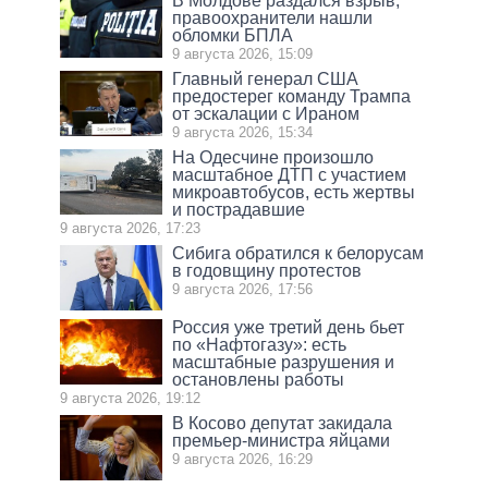
В Молдове раздался взрыв,
правоохранители нашли
обломки БПЛА
9 августа 2026, 15:09
Главный генерал США
предостерег команду Трампа
от эскалации с Ираном
9 августа 2026, 15:34
На Одесчине произошло
масштабное ДТП с участием
микроавтобусов, есть жертвы
и пострадавшие
9 августа 2026, 17:23
Сибига обратился к белорусам
в годовщину протестов
9 августа 2026, 17:56
Россия уже третий день бьет
по «Нафтогазу»: есть
масштабные разрушения и
остановлены работы
9 августа 2026, 19:12
В Косово депутат закидала
премьер-министра яйцами
9 августа 2026, 16:29