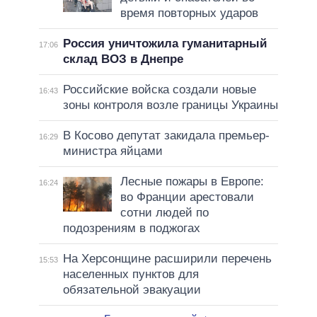
время повторных ударов
Россия уничтожила гуманитарный
17:06
склад ВОЗ в Днепре
Российские войска создали новые
16:43
зоны контроля возле границы Украины
В Косово депутат закидала премьер-
16:29
министра яйцами
Лесные пожары в Европе:
16:24
во Франции арестовали
сотни людей по
подозрениям в поджогах
На Херсонщине расширили перечень
15:53
населенных пунктов для
обязательной эвакуации