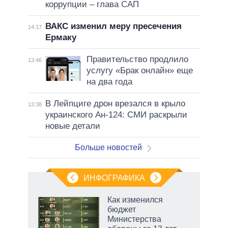
коррупции – глава САП
ВАКС изменил меру пресечения
14:17
Ермаку
Правительство продлило
13:46
услугу «Брак онлайн» еще
на два года
В Лейпциге дрон врезался в крыло
13:38
украинского Ан-124: СМИ раскрыли
новые детали
Больше новостей
ИНФОГРАФИКА
еля
Как изменился
бюджет
Министерства