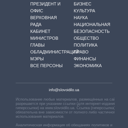
ПРЕЗИДЕНТ И
БИЗНЕС
ОФИС
КУЛЬТУРА
ВЕРХОВНАЯ
НАУКА
РАДА
НАЦИОНАЛЬНАЯ
КАБИНЕТ
БЕЗОПАСНОСТЬ
МИНИСТРОВ
ОБЩЕСТВО
ГЛАВЫ
ПОЛИТИКА
ОБЛАДМИНИСТРАЦИЙ
ПРАВО
МЭРЫ
ФИНАНСЫ
ВСЕ ПЕРСОНЫ
ЭКОНОМИКА
info@slovoidilo.ua
Использование любых материалов, размещённых на сайте,
разрешается при указании ссылки (для интернет-изданий —
гиперссылки) на www.slovoidilo.ua. Ссылка (гиперссылка)
обязательна вне зависимости от полного либо частичного
использования материалов.
Аналитическая информация об обещаниях политиков и