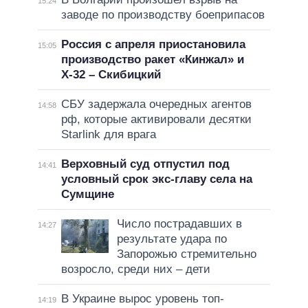
15:24
заводе по производству боеприпасов
Россия с апреля приостановила
15:05
производство ракет «Кинжал» и
Х-32 – Скибицкий
СБУ задержала очередных агентов
14:58
рф, которые активировали десятки
Starlink для врага
Верховный суд отпустил под
14:41
условный срок экс-главу села на
Сумщине
Число пострадавших в
14:27
результате удара по
Запорожью стремительно
возросло, среди них – дети
В Украине вырос уровень топ-
14:19