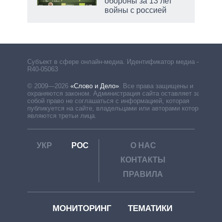
обороны за 13 лет
войны с россией
Субъект в сфере онлайн-медиа. Идентификатор медиа –
R40-05063
© 2009—2026
«Слово и Дело»
.
Все права защищены и
охраняются законом. Администрация сайта оставляет за
собой право не соглашаться с информацией, которая
публикуется на сайте, владельцами или авторами которой
являются третьи лица.
УКР
РОС
О НАС
КОНТАКТЫ
ПРАВИЛА
МОНИТОРИНГ
ТЕМАТИКИ