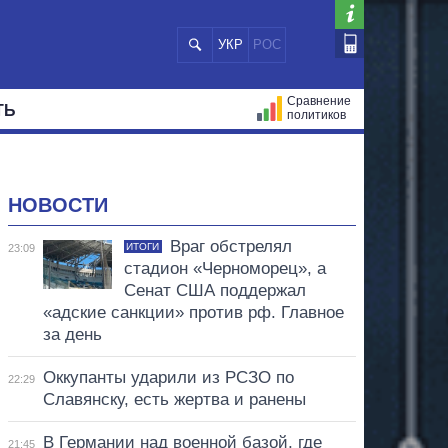
УКР
РОС
Сравнение
ТЬ
политиков
СТРАЦИЙ
МЭРЫ
ВСЕ ПЕРСОНЫ
НОВОСТИ
Враг обстрелял
ИТОГИ
23:09
стадион «Черноморец», а
Сенат США поддержал
«адские санкции» против рф. Главное
за день
Оккупанты ударили из РСЗО по
22:29
Славянску, есть жертва и ранены
В Германии над военной базой, где
21:45