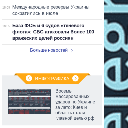
Международные резервы Украины
18:09
сократились в июле
База ФСБ и 6 судов «теневого
18:05
флота»: СБС атаковали более 100
вражеских целей россиян
Больше новостей
ИНФОГРАФИКА
Восемь
массированных
ударов по Украине
за лето: Киев и
область стали
главной целью рф