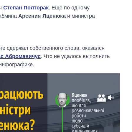
ны
Степан Полторак
. Еще по одному
Кабмина
Арсения Яценюка
и министра
не сдержал собственного слова, оказался
с Абромавичус
. Что не удалось выполнить
 инфографике.
Как за 10 лет
изменилось
количество
поступающих в
бакалавриат,
магистратуру и
аспирантуру