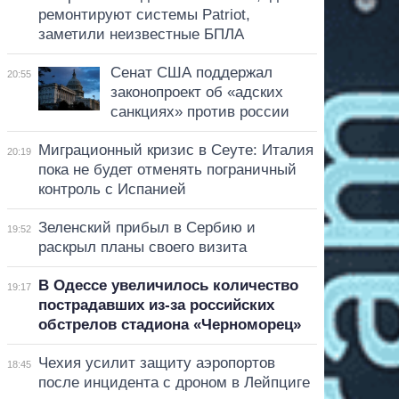
ремонтируют системы Patriot,
заметили неизвестные БПЛА
Сенат США поддержал
20:55
законопроект об «адских
санкциях» против россии
Миграционный кризис в Сеуте: Италия
20:19
пока не будет отменять пограничный
контроль с Испанией
Зеленский прибыл в Сербию и
19:52
раскрыл планы своего визита
В Одессе увеличилось количество
19:17
пострадавших из-за российских
обстрелов стадиона «Черноморец»
Чехия усилит защиту аэропортов
18:45
после инцидента с дроном в Лейпциге