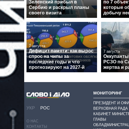
Зеленский прибыл в
по 7 объе
Сербию и раскрыл планы
которые о
своего визита
добычу неф
7 августа
Дефицит памяти: как вырос
7 августа
спрос на чипы за
Оккупанты
последние годы и что
РСЗО по Сл
прогнозируют на 2027-й
жертва и 
МОНИТОРИНГ
ПРЕЗИДЕНТ И ОФ
УКР
РОС
ВЕРХОВНАЯ РАДА
КАБИНЕТ МИНИСТ
ГЛАВЫ
О НАС
ОБЛАДМИНИСТРА
КОНТАКТЫ