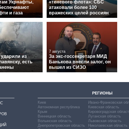
ктам Укрнафты,
«теневого флота»: СБС
беспечивают
атаковали более 100
ти и газа
вражеских целей россиян
7 августа
 ударили из
За экс-госсекретаря МИД
авянску, есть
Банькова внесли залог, он
ранены
вышел из СИЗО
РЕГИОНЫ
Киев
Ивано-Франковская об
ИС
Автономная республика
Киевская область
Крым
Кировоградская област
РОВ
Винницкая область
Луганская область
Волынская область
Львовская область
ЦИЙ
Днепропетровская область
Николаевская область