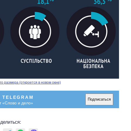
о размера (откроется в новом окне)
В TELEGRAM
Подписаться
т «Слово и дело»
делиться: