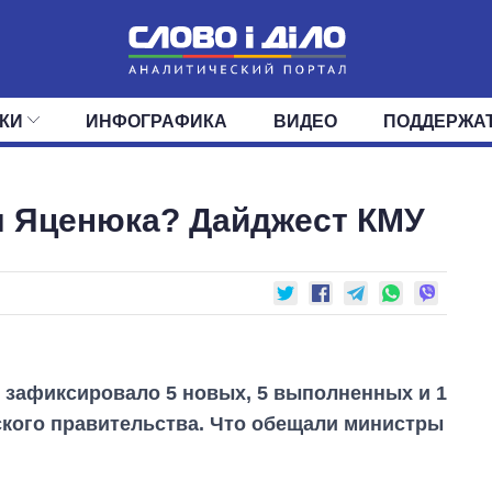
КИ
ИНФОГРАФИКА
ВИДЕО
ПОДДЕРЖА
ИС
ЛЕНТА
ВЕРХОВНАЯ РАДА
СОБЫТИЯ
СТАТЬИ
КАБИНЕТ МИНИСТРОВ
МНЕНИЯ
ОБЗОРЫ
ГЛАВЫ ОБЛАДМИНИ
ДАЙДЖЕСТЫ
ы Яценюка? Дайджест КМУ
ПОЛИТИКА
ДЕПУТАТЫ
ЭКОНОМИКА
КОМИТЕТЫ
ФРАКЦИИ
ОБЩЕСТВО
ОКРУГА
МИР
 зафиксировало 5 новых, 5 выполненных и 1
кого правительства. Что обещали министры