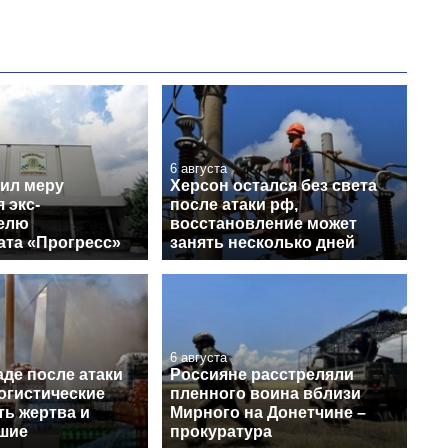
6 августа
ил меру
Херсон остался без света
 экс-
после атаки рф,
елю
восстановление может
ата «Прогресс»
занять несколько дней
6 августа
де после атаки
Россияне расстреляли
огистические
пленного воина вблизи
ть жертва и
Мирного на Донетчине –
шие
прокуратура