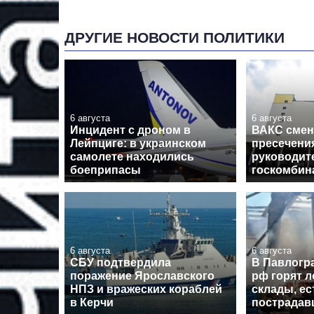
ДРУГИЕ НОВОСТИ ПОЛИТИКИ
6 августа
6 августа
Инцидент с дроном в
ВАКС смен
Лейпциге: в украинском
пресечения
самолете находились
руководит
боеприпасы
госкомбин
6 августа
6 августа
СБУ подтвердила
В Павлогра
поражение Ярославского
рф горят л
НПЗ и вражеских кораблей
склады, ес
в Керчи
пострадав