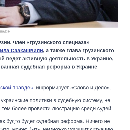
ашадзе
зии, член «грузинского спецназа»
ила Саакашвили
, а также глава грузинского
й ведет активную деятельность в Украине,
ованная судебная реформа в Украине
ской правде»
, информирует «Слово и Дело».
 украинские политики в судебную систему, не
ж тем более провести люстрацию среди судей.
как будто будет судебная реформа. Ничего не
Восемь
. Это, может быть, немножко улучшит ситуацию,
массированных