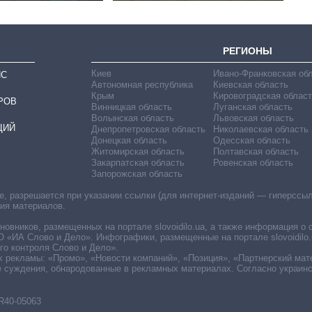
РЕГИОНЫ
Киев
Ивано-Франковская об
ИС
Автономная республика
Киевская область
Крым
Кировоградская област
РОВ
Винницкая область
Луганская область
Волынская область
Львовская область
ЦИЙ
Днепропетровская область
Николаевская область
Донецкая область
Одесская область
Житомирская область
Полтавская область
Закарпатская область
Ровенская область
Запорожская область
 разрешается при указании ссылки (для интернет-изданий — гиперссылки
ния материалов.
овников, размещенных на портале slovoidilo.ua, а также информация о 
«ИА Слово и Дело». Инфографики, размещенные на портале slovoidilo.
о контроля Слово и Дело».
х рекламы: «Промо», «Новости компаний», «Позиция», «Партнерский мат
е суждения, обнародованные в рекламных материалах. Согласно украин
R40-05063