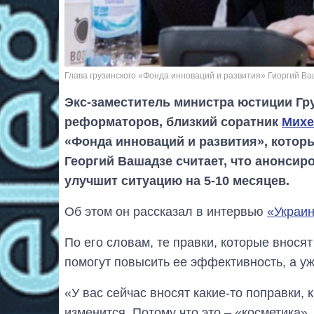
Глава грузинского «Фонда инноваций и развития» Гиоргий В
Экс-заместитель министра юстиции Гру
реформаторов, близкий соратник
Михе
«Фонда инноваций и развития», которы
Георгий Вашадзе считает, что анонсир
улучшит ситуацию на 5-10 месяцев.
Об этом он рассказал в интервью
«Украин
По его словам, те правки, которые вносят
помогут повысить ее эффективность, а у
«У вас сейчас вносят какие-то поправки, 
изменится. Потому что это – «косметика»