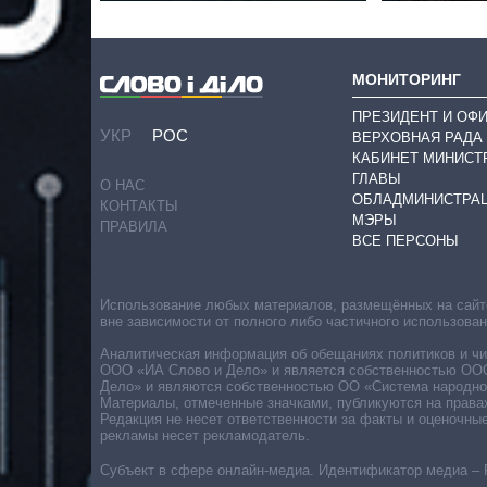
МОНИТОРИНГ
ПРЕЗИДЕНТ И ОФ
УКР
РОС
ВЕРХОВНАЯ РАДА
КАБИНЕТ МИНИСТ
ГЛАВЫ
О НАС
ОБЛАДМИНИСТРА
КОНТАКТЫ
МЭРЫ
ПРАВИЛА
ВСЕ ПЕРСОНЫ
Использование любых материалов, размещённых на сайте,
вне зависимости от полного либо частичного использова
Аналитическая информация об обещаниях политиков и чин
ООО «ИА Слово и Дело» и является собственностью ООО 
Дело» и являются собственностью ОО «Система народног
Материалы, отмеченные значками, публикуются на права
Редакция не несет ответственности за факты и оценочны
рекламы несет рекламодатель.
Субъект в сфере онлайн-медиа. Идентификатор медиа – 