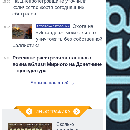
На Днепропетровщине уточнили
15:55
количество жертв сегодняшних
обстрелов
Охота на
АВТОРСКАЯ КОЛОНКА
15:28
«Искандер»: можно ли его
уничтожить без собственной
баллистики
Россияне расстреляли пленного
15:15
воина вблизи Мирного на Донетчине
– прокуратура
Больше новостей
ИНФОГРАФИКА
Сколько
картофеля