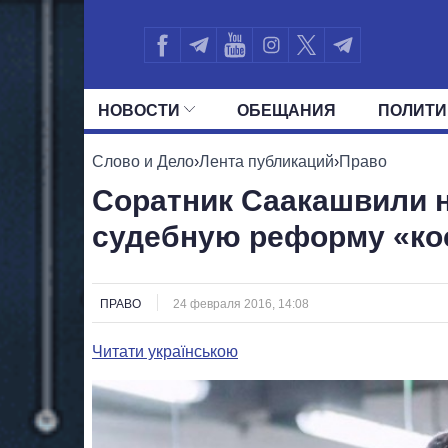
НОВОСТИ
ОБЕЩАНИЯ
ПОЛИТИ
ВСЕ ПОЛИТИКИ
ПРЕЗИДЕНТ И ОФ
Слово и Дело
›
Лента публикаций
›
Право
Соратник Саакашвили 
судебную реформу «ко
ПРАВО
24 февраля 2016, 14:08
Читати українською