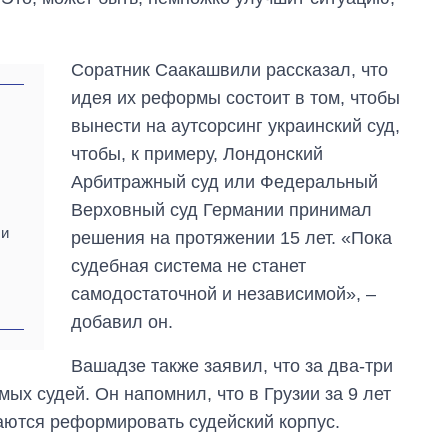
ударов по Украине
за лето: Киев и
область стали
Соратник Саакашвили рассказал, что
главной целью рф
идея их реформы состоит в том, чтобы
вынести на аутсорсинг украинский суд,
чтобы, к примеру, Лондонский
Арбитражный суд или Федеральный
Верховный суд Германии принимал
ли
решения на протяжении 15 лет. «Пока
судебная система не станет
самодостаточной и независимой», –
добавил он.
Вашадзе также заявил, что за два-три
ых судей. Он напомнил, что в Грузии за 9 лет
таются реформировать судейский корпус.