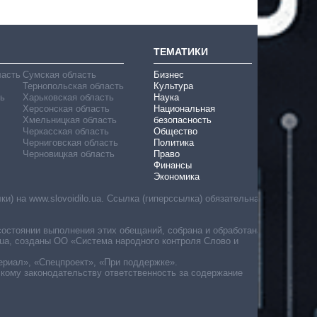
ТЕМАТИКИ
ласть
Сумская область
Бизнес
Тернопольская область
Культура
ь
Харьковская область
Наука
Херсонская область
Национальная
Хмельницкая область
безопасность
Черкасская область
Общество
Черниговская область
Политика
Черновицкая область
Право
Финансы
Экономика
) на www.slovoidilo.ua. Ссылка (гиперссылка) обязательна
состоянии выполнения этих обещаний, собрана и обработана
ua, созданы ОО «Система народного контроля Слово и
ериал», «Спецпроект», «При поддержке».
скому законодательству ответственность за содержание