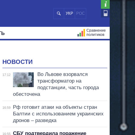
УКР
РОС
Сравнение
ТЬ
политиков
СТРАЦИЙ
МЭРЫ
ВСЕ ПЕРСОНЫ
НОВОСТИ
Во Львове взорвался
17:12
трансформатор на
подстанции, часть города
обесточена
Рф готовит атаки на объекты стран
16:59
Балтии с использованием украинских
дронов – разведка
СБУ подтвердила поражение
16:55