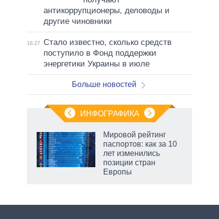
антикоррупционеры, деловоды и
другие чиновники
Стало известно, сколько средств
16:27
поступило в Фонд поддержки
энергетики Украины в июле
Больше новостей
ИНФОГРАФИКА
 5
Мировой рейтинг
го
паспортов: как за 10
сть
лет изменились
ВР
позиции стран
Европы
маги