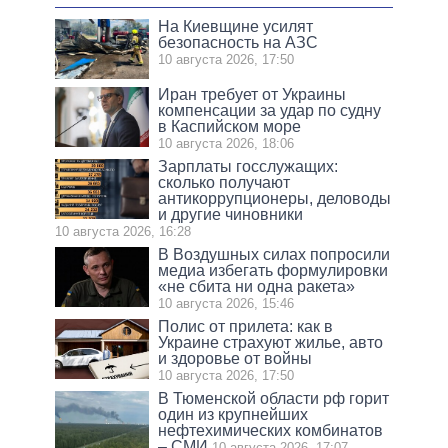
На Киевщине усилят
безопасность на АЗС
10 августа 2026, 17:50
Иран требует от Украины
компенсации за удар по судну
в Каспийском море
10 августа 2026, 18:06
Зарплаты госслужащих:
сколько получают
антикоррупционеры, деловоды
и другие чиновники
10 августа 2026, 16:28
В Воздушных силах попросили
медиа избегать формулировки
«не сбита ни одна ракета»
10 августа 2026, 15:46
Полис от прилета: как в
Украине страхуют жилье, авто
и здоровье от войны
10 августа 2026, 17:50
В Тюменской области рф горит
один из крупнейших
нефтехимических комбинатов
– СМИ
10 августа 2026, 17:07