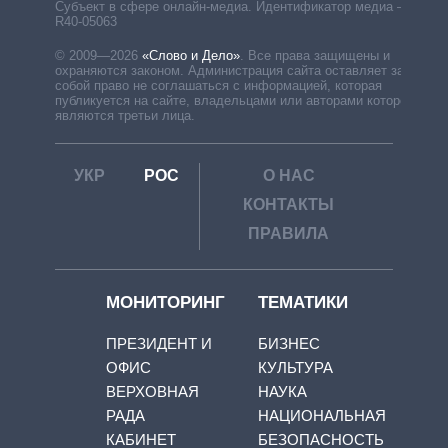
Субъект в сфере онлайн-медиа. Идентификатор медиа –
R40-05063
© 2009—2026
«Слово и Дело»
.
Все права защищены и
охраняются законом. Администрация сайта оставляет за
собой право не соглашаться с информацией, которая
публикуется на сайте, владельцами или авторами которой
являются третьи лица.
УКР
РОС
О НАС
КОНТАКТЫ
ПРАВИЛА
МОНИТОРИНГ
ТЕМАТИКИ
ПРЕЗИДЕНТ И
БИЗНЕС
ОФИС
КУЛЬТУРА
ВЕРХОВНАЯ
НАУКА
РАДА
НАЦИОНАЛЬНАЯ
КАБИНЕТ
БЕЗОПАСНОСТЬ