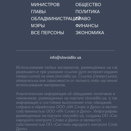
МИНИСТРОВ
ОБЩЕСТВО
ГЛАВЫ
ПОЛИТИКА
ОБЛАДМИНИСТРАЦИЙ
ПРАВО
МЭРЫ
ФИНАНСЫ
ВСЕ ПЕРСОНЫ
ЭКОНОМИКА
info@slovoidilo.ua
Использование любых материалов, размещённых на сайте,
разрешается при указании ссылки (для интернет-изданий —
гиперссылки) на www.slovoidilo.ua. Ссылка (гиперссылка)
обязательна вне зависимости от полного либо частичного
использования материалов.
Аналитическая информация об обещаниях политиков и
чиновников, размещенных на портале slovoidilo.ua, а также
информация о состоянии выполнения этих обещаний,
собрана и обработана ООО «ИА Слово и Дело» и является
собственностью ООО «ИА Слово и Дело». Инфографики,
размещенные на портале slovoidilo.ua, созданы ОО «Система
народного контроля Слово и Дело» и являются
собственностью ОО «Система народного контроля Слово и
Дело».