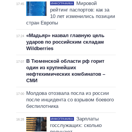
Мировой
ИНФОГРАФИКА
17:45
рейтинг паспортов: как за
10 лет изменились позиции
стран Европы
«Мадьяр» назвал главную цель
17:24
ударов по российским складам
Wildberries
В Тюменской области рф горит
17:07
один из крупнейших
нефтехимических комбинатов –
СМИ
Молдова отозвала посла из россии
17:00
после инцидента со взрывом боевого
беспилотника
Зарплаты
ИНФОГРАФИКА
16:28
госслужащих: сколько
получают