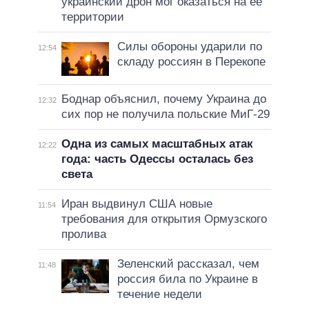
украинский дрон мог оказаться на ее
территории
Силы обороны ударили по
12:54
складу россиян в Перекопе
Боднар объяснил, почему Украина до
12:32
сих пор не получила польские МиГ-29
Одна из самых масштабных атак
12:22
года: часть Одессы осталась без
света
Иран выдвинул США новые
11:54
требования для открытия Ормузского
пролива
Зеленский рассказал, чем
11:48
россия била по Украине в
течение недели