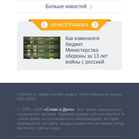
Больше новостей
ИНФОГРАФИКА
Как изменился
бюджет
Министерства
обороны за 13 лет
войны с россией
рф
Субъект в сфере онлайн-медиа. Идентификатор медиа –
R40-05063
© 2009—2026
«Слово и Дело»
.
Все права защищены и
охраняются законом. Администрация сайта оставляет за
собой право не соглашаться с информацией, которая
публикуется на сайте, владельцами или авторами которой
являются третьи лица.