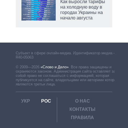
Как выросли тарифы
на холодную воду в
городах Украины на
начало августа
рф
Субъект в сфере онлайн-медиа. Идентификатор медиа –
R40-05063
© 2009—2026
«Слово и Дело»
.
Все права защищены и
охраняются законом. Администрация сайта оставляет за
собой право не соглашаться с информацией, которая
публикуется на сайте, владельцами или авторами которой
являются третьи лица.
УКР
РОС
О НАС
КОНТАКТЫ
ПРАВИЛА