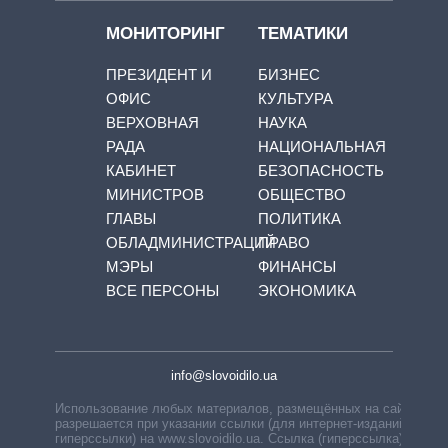
МОНИТОРИНГ
ТЕМАТИКИ
ПРЕЗИДЕНТ И
БИЗНЕС
ОФИС
КУЛЬТУРА
ВЕРХОВНАЯ
НАУКА
РАДА
НАЦИОНАЛЬНАЯ
КАБИНЕТ
БЕЗОПАСНОСТЬ
МИНИСТРОВ
ОБЩЕСТВО
ГЛАВЫ
ПОЛИТИКА
ОБЛАДМИНИСТРАЦИЙ
ПРАВО
МЭРЫ
ФИНАНСЫ
ВСЕ ПЕРСОНЫ
ЭКОНОМИКА
info@slovoidilo.ua
Использование любых материалов, размещённых на сайте,
разрешается при указании ссылки (для интернет-изданий —
гиперссылки) на www.slovoidilo.ua. Ссылка (гиперссылка)