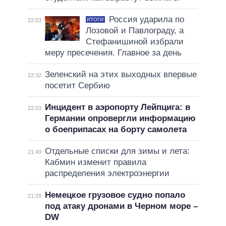
Россия ударила по
ИТОГИ
22:53
Лозовой и Павлограду, а
Стефанишиной избрали
меру пресечения. Главное за день
Зеленский на этих выходных впервые
22:32
посетит Сербию
Инцидент в аэропорту Лейпцига: в
22:03
Германии опровергли информацию
о боеприпасах на борту самолета
Отдельные списки для зимы и лета:
21:49
Кабмин изменит правила
распределения электроэнергии
Немецкое грузовое судно попало
21:29
под атаку дронами в Черном море –
DW