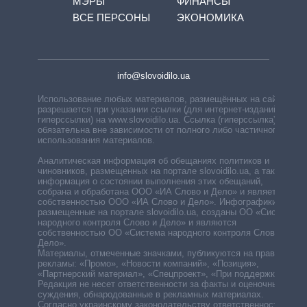
МЭРЫ
ФИНАНСЫ
ВСЕ ПЕРСОНЫ
ЭКОНОМИКА
info@slovoidilo.ua
Использование любых материалов, размещённых на сайте,
разрешается при указании ссылки (для интернет-изданий —
гиперссылки) на www.slovoidilo.ua. Ссылка (гиперссылка)
обязательна вне зависимости от полного либо частичного
использования материалов.
Аналитическая информация об обещаниях политиков и
чиновников, размещенных на портале slovoidilo.ua, а также
информация о состоянии выполнения этих обещаний,
собрана и обработана ООО «ИА Слово и Дело» и является
собственностью ООО «ИА Слово и Дело». Инфографики,
размещенные на портале slovoidilo.ua, созданы ОО «Система
народного контроля Слово и Дело» и являются
собственностью ОО «Система народного контроля Слово и
Дело».
Материалы, отмеченные значками, публикуются на правах
рекламы: «Промо», «Новости компаний», «Позиция»,
«Партнерский материал», «Спецпроект», «При поддержке».
Редакция не несет ответственности за факты и оценочные
суждения, обнародованные в рекламных материалах.
Согласно украинскому законодательству ответственность за