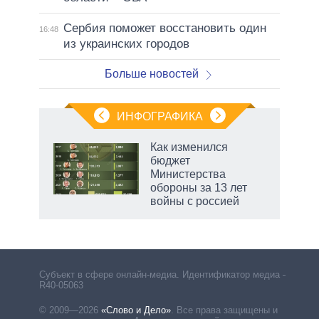
Сербия поможет восстановить один
16:48
из украинских городов
Больше новостей
ИНФОГРАФИКА
 5
Как изменился
го
бюджет
сть
Министерства
ВР
обороны за 13 лет
войны с россией
маги
Субъект в сфере онлайн-медиа. Идентификатор медиа –
R40-05063
© 2009—2026
«Слово и Дело»
.
Все права защищены и