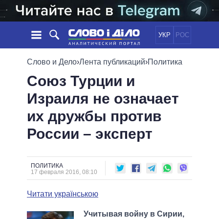
УКР
РОС
НОВОСТИ
Слово и Дело
›
Лента публикаций
›
Политика
Союз Турции и
ОБЕЩАНИЯ
ЛЕНТА
ПОЛИТИКА
Израиля не означает
СОБЫТИЯ
ЭКОНОМИКА
ПОЛИТИКИ
их дружбы против
СТАТЬИ
ОБЩЕСТВО
ИНФОГРАФИКА
МНЕНИЯ
МИР
ВСЕ ПОЛИТИКИ
России – эксперт
ОБЗОРЫ
ПРЕЗИДЕНТ И ОФИС
ВИДЕО
ДАЙДЖЕСТЫ
ВЕРХОВНАЯ РАДА
ПОЛИТИКА
ПОДДЕРЖАТЬ
КАБИНЕТ МИНИСТРОВ
17 февраля 2016, 08:10
ГЛАВЫ ОБЛАДМИНИСТРАЦИЙ
СРАВНЕНИЕ ПОЛИТИКОВ
Читати українською
МЭРЫ
ВСЕ ПЕРСОНЫ
Учитывая войну в Сирии,