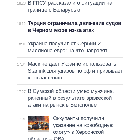
В ГПСУ рассказали о ситуации на
18:23
границе с Беларусью
Турция ограничила движение судов
18:12
в Черном море из-за атак
Украина получит от Сербии 2
18:01
миллиона евро: на что направят
Маск не дает Украине использовать
17:34
Starlink для ударов по рф и призывает
к соглашению
В Сумской области умер мужчина,
17:27
раненный в результате вражеской
атаки на рынок в Белополье
Оккупанты получили
17:01
указание на «свободную
охоту» в Херсонской
области – ОВА