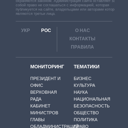
охраняются законом. Администрация сайта оставляет за
собой право не соглашаться с информацией, которая
публикуется на сайте, владельцами или авторами которой
являются третьи лица.
УКР
РОС
О НАС
КОНТАКТЫ
ПРАВИЛА
МОНИТОРИНГ
ТЕМАТИКИ
ПРЕЗИДЕНТ И
БИЗНЕС
ОФИС
КУЛЬТУРА
ВЕРХОВНАЯ
НАУКА
РАДА
НАЦИОНАЛЬНАЯ
КАБИНЕТ
БЕЗОПАСНОСТЬ
МИНИСТРОВ
ОБЩЕСТВО
ГЛАВЫ
ПОЛИТИКА
ОБЛАДМИНИСТРАЦИЙ
ПРАВО