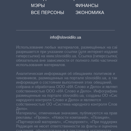
МЭРЫ
ФИНАНСЫ
ВСЕ ПЕРСОНЫ
ЭКОНОМИКА
info@slovoidilo.ua
Использование любых материалов, размещённых на сайте,
разрешается при указании ссылки (для интернет-изданий —
гиперссылки) на www.slovoidilo.ua. Ссылка (гиперссылка)
обязательна вне зависимости от полного либо частичного
использования материалов.
Аналитическая информация об обещаниях политиков и
чиновников, размещенных на портале slovoidilo.ua, а также
информация о состоянии выполнения этих обещаний,
собрана и обработана ООО «ИА Слово и Дело» и является
собственностью ООО «ИА Слово и Дело». Инфографики,
размещенные на портале slovoidilo.ua, созданы ОО «Система
народного контроля Слово и Дело» и являются
собственностью ОО «Система народного контроля Слово и
Дело».
Материалы, отмеченные значками, публикуются на правах
рекламы: «Промо», «Новости компаний», «Позиция»,
«Партнерский материал», «Спецпроект», «При поддержке».
Редакция не несет ответственности за факты и оценочные
суждения, обнародованные в рекламных материалах.