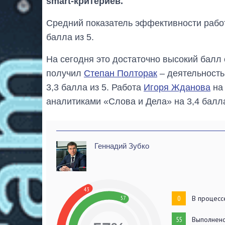
smart-критериев.
Средний показатель эффективности работ
балла из 5.
На сегодня это достаточно высокий балл 
получил
Степан Полторак
– деятельность
3,3 балла из 5. Работа
Игоря Жданова
на 
аналитиками «Слова и Дела» на 3,4 балл
Геннадий Зубко
43
57
0
В процесс
55
Выполнен