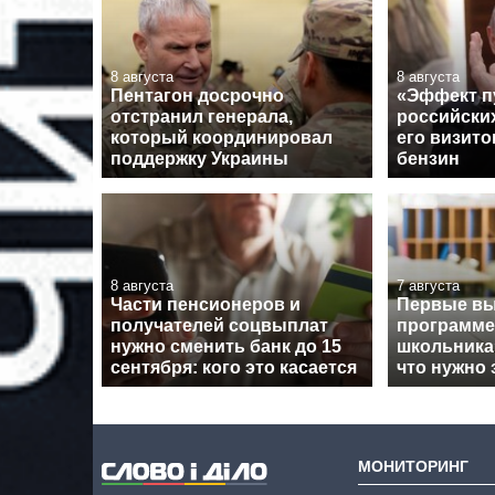
8 августа
8 августа
Пентагон досрочно
«Эффект п
отстранил генерала,
российски
который координировал
его визито
поддержку Украины
бензин
8 августа
7 августа
Части пенсионеров и
Первые вы
получателей соцвыплат
программе
нужно сменить банк до 15
школьника
сентября: кого это касается
что нужно 
МОНИТОРИНГ