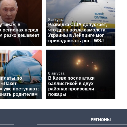
8 августа
утина»: в
Разведка США допускает,
х регионах перед
что дрон возле самолета
м резко дешевеет
Украины в Лейпциге мог
принадлежать рф – WSJ
8 августа
платы по
В Киеве после атаки
 «Пакет
баллистикой в двух
» уже поступают:
районах произошли
знать родителям
пожары
РЕГИОНЫ