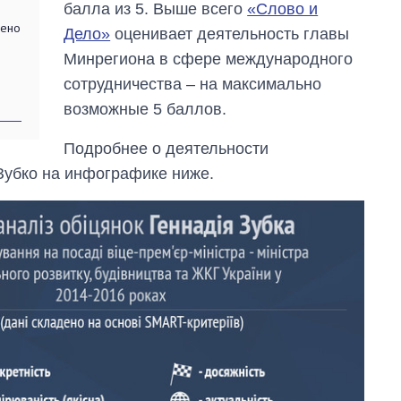
балла из 5. Выше всего
«Слово и
нено
Дело»
оценивает деятельность главы
Минрегиона в сфере международного
сотрудничества – на максимально
возможные 5 баллов.
Подробнее о деятельности
Зубко на инфографике ниже.
От 1 месяца – до 5
лет: кто и как долго
занимал
должность
руководителя СВР