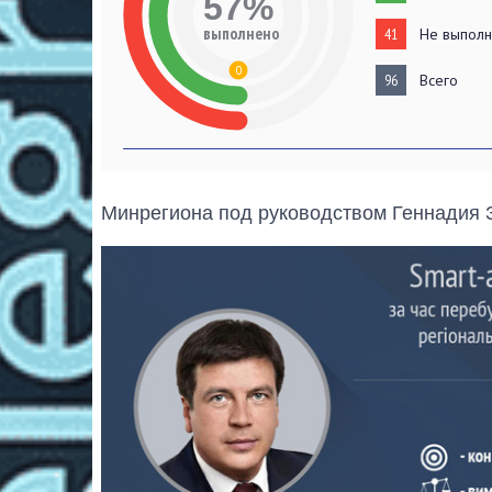
57%
выполнено
41
Не выпол
0
96
Всего
Минрегиона под руководством Геннадия 