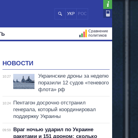
УКР
РОС
Сравнение
ТЬ
политиков
СТРАЦИЙ
МЭРЫ
ВСЕ ПЕРСОНЫ
НОВОСТИ
Украинские дроны за неделю
10:27
поразили 12 судов «теневого
флота» рф
Пентагон досрочно отстранил
10:24
генерала, который координировал
поддержку Украины
Враг ночью ударил по Украине
09:59
ракетами и 151 дроном: сколько