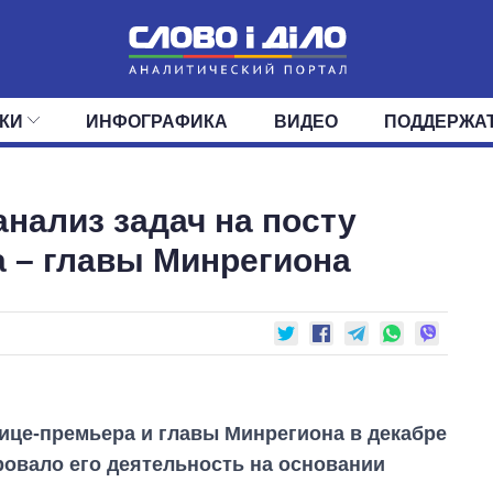
КИ
ИНФОГРАФИКА
ВИДЕО
ПОДДЕРЖА
ИС
ЛЕНТА
ВЕРХОВНАЯ РАДА
СОБЫТИЯ
СТАТЬИ
КАБИНЕТ МИНИСТРОВ
МНЕНИЯ
ОБЗОРЫ
ГЛАВЫ ОБЛАДМИНИ
ДАЙДЖЕСТЫ
анализ задач на посту
ПОЛИТИКА
ДЕПУТАТЫ
ЭКОНОМИКА
КОМИТЕТЫ
ФРАКЦИИ
ОБЩЕСТВО
ОКРУГА
МИР
 – главы Минрегиона
ице-премьера и главы Минрегиона в декабре
овало его деятельность на основании