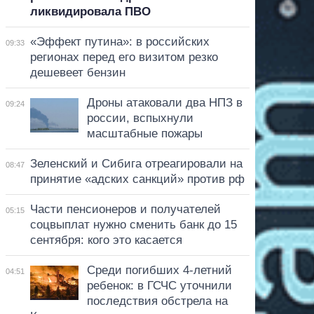
ликвидировала ПВО
«Эффект путина»: в российских
09:33
регионах перед его визитом резко
дешевеет бензин
Дроны атаковали два НПЗ в
09:24
россии, вспыхнули
масштабные пожары
Зеленский и Сибига отреагировали на
08:47
принятие «адских санкций» против рф
Части пенсионеров и получателей
05:15
соцвыплат нужно сменить банк до 15
сентября: кого это касается
Среди погибших 4-летний
04:51
ребенок: в ГСЧС уточнили
последствия обстрела на