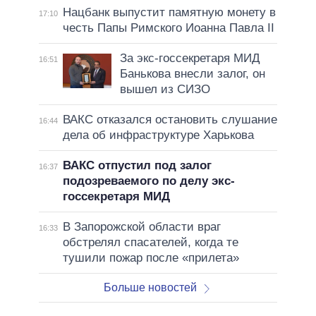
Нацбанк выпустит памятную монету в
17:10
честь Папы Римского Иоанна Павла II
За экс-госсекретаря МИД
16:51
Банькова внесли залог, он
вышел из СИЗО
ВАКС отказался остановить слушание
16:44
дела об инфраструктуре Харькова
ВАКС отпустил под залог
16:37
подозреваемого по делу экс-
госсекретаря МИД
В Запорожской области враг
16:33
обстрелял спасателей, когда те
тушили пожар после «прилета»
Больше новостей