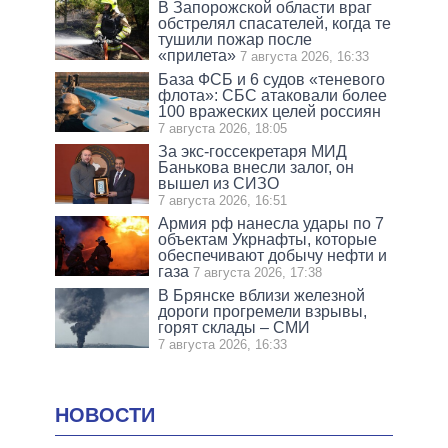
В Запорожской области враг
обстрелял спасателей, когда те
тушили пожар после
«прилета»
7 августа 2026, 16:33
База ФСБ и 6 судов «теневого
флота»: СБС атаковали более
100 вражеских целей россиян
7 августа 2026, 18:05
За экс-госсекретаря МИД
Банькова внесли залог, он
вышел из СИЗО
7 августа 2026, 16:51
Армия рф нанесла удары по 7
объектам Укрнафты, которые
обеспечивают добычу нефти и
газа
7 августа 2026, 17:38
В Брянске вблизи железной
дороги прогремели взрывы,
горят склады – СМИ
7 августа 2026, 16:33
НОВОСТИ