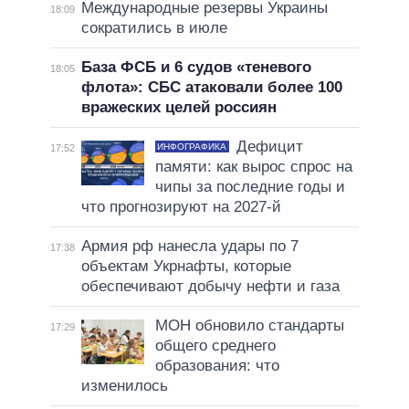
Международные резервы Украины
18:09
сократились в июле
База ФСБ и 6 судов «теневого
18:05
флота»: СБС атаковали более 100
вражеских целей россиян
Дефицит
ИНФОГРАФИКА
17:52
памяти: как вырос спрос на
чипы за последние годы и
что прогнозируют на 2027-й
Армия рф нанесла удары по 7
17:38
объектам Укрнафты, которые
обеспечивают добычу нефти и газа
МОН обновило стандарты
17:29
общего среднего
образования: что
изменилось