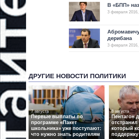
В «БПП» на
3 февраля 2016,
Абромавичус
дерибана
3 февраля 2016,
ДРУГИЕ НОВОСТИ ПОЛИТИКИ
7 августа
8 августа
Первые выплаты по
Пентагон 
программе «Пакет
отстранил 
школьника» уже поступают:
который к
что нужно знать родителям
поддержку