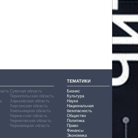
ТЕМАТИКИ
ласть
Сумская область
Бизнес
Тернопольская область
Культура
ь
Харьковская область
Наука
Херсонская область
Национальная
Хмельницкая область
безопасность
Черкасская область
Общество
Черниговская область
Политика
Черновицкая область
Право
Финансы
Экономика