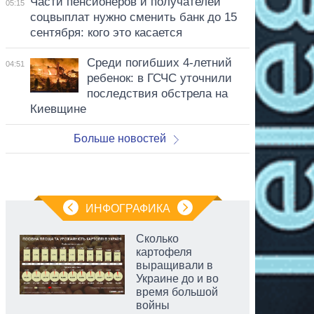
Части пенсионеров и получателей
05:15
соцвыплат нужно сменить банк до 15
сентября: кого это касается
Среди погибших 4-летний
04:51
ребенок: в ГСЧС уточнили
последствия обстрела на
Киевщине
Больше новостей
ИНФОГРАФИКА
Сколько
картофеля
выращивали в
Украине до и во
время большой
войны