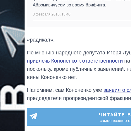
Абромавичусом во время брифинга.
3 февраля 2016, 13:40
«радикал».
По мнению народного депутата Игоря Лу
привлечь Кононенко к ответственности
на
поскольку, кроме публичных заявлений, 
вины Кононенко нет.
Напомним, сам Кононенко уже
заявил о 
председателя пропрезидентской фракции
ЧИТАЙТЕ 
самое важное о