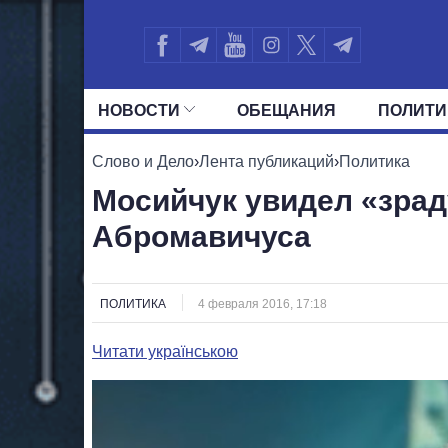
НОВОСТИ
ОБЕЩАНИЯ
ПОЛИТИ
ВСЕ ПОЛИТИКИ
ПРЕЗИДЕНТ И ОФ
Слово и Дело
›
Лента публикаций
›
Политика
Мосийчук увидел «зрад
Абромавичуса
ПОЛИТИКА
4 февраля 2016, 17:18
Читати українською