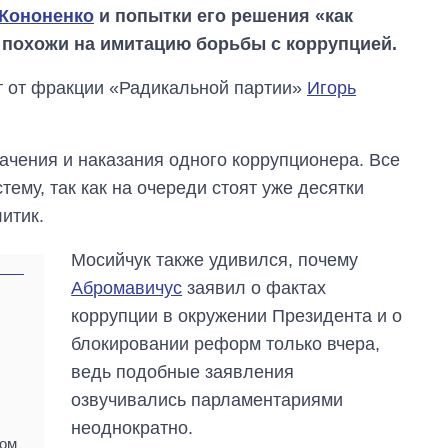
 Кононенко
и попытки его решения «как
 похожи на имитацию борьбы с коррупцией.
 от фракции «Радикальной партии»
Игорь
ачения и наказания одного коррупционера. Все
тему, так как на очереди стоят уже десятки
итик.
Мосийчук также удивился, почему
Абромавичус
заявил о фактах
коррупции в окружении Президента и о
От 1 месяца – до 5
блокировании реформ только вчера,
лет: кто и как долго
ведь подобные заявления
занимал
должность
озвучивались парламентариями
руководителя СВР
неоднократно.
сом