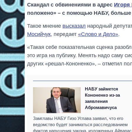
Скандал с обвинениями в адрес
Игоря
положено» – с помощью НАБУ, больше
Такое мнение
высказал
народный депутат
Мосийчук
, передает
«Слово и Дело»
.
«Такая себе показательная сценка разобл
это игра на публику. Менять надо саму сис
других «решал-Кононенко», – отметил пол
НАБУ займется
Кононенко из-за
заявления
Абромавичуса
Замглавы НАБУ Гизо Углава заявил, что его
ведомство будет заниматься расследованием
фактов нарушения закона, изложенных Айвара