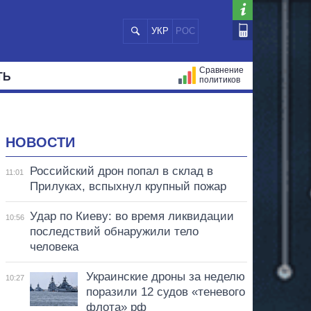
УКР
РОС
Сравнение
ТЬ
политиков
СТРАЦИЙ
МЭРЫ
ВСЕ ПЕРСОНЫ
НОВОСТИ
Российский дрон попал в склад в
11:01
Прилуках, вспыхнул крупный пожар
Удар по Киеву: во время ликвидации
10:56
последствий обнаружили тело
человека
Украинские дроны за неделю
10:27
поразили 12 судов «теневого
флота» рф