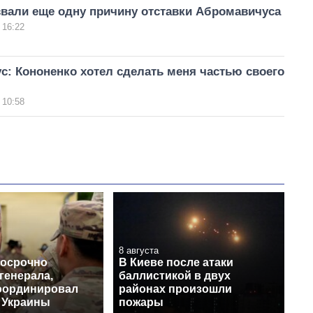
звали еще одну причину отставки Абромавичуса
 16:22
: Кононенко хотел сделать меня частью своего
 10:58
8 августа
досрочно
В Киеве после атаки
генерала,
баллистикой в двух
оординировал
районах произошли
 Украины
пожары