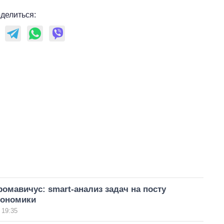
делиться:
омавичус: smart-анализ задач на посту
кономики
 19:35