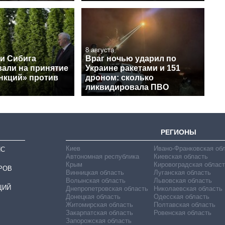
8 августа
 и Сибига
Враг ночью ударил по
вали на принятие
Украине ракетами и 151
анкций» против
дроном: сколько
ликвидировала ПВО
РЕГИОНЫ
Киев
Ивано-Франковская об
ИС
Автономная республика
Киевская область
Крым
Кировоградская област
РОВ
Винницкая область
Луганская область
Волынская область
Львовская область
ЦИЙ
Днепропетровская область
Николаевская область
Донецкая область
Одесская область
Житомирская область
Полтавская область
Закарпатская область
Ровенская область
Запорожская область