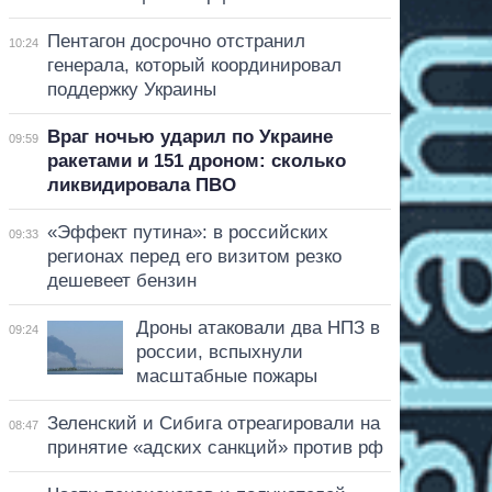
Пентагон досрочно отстранил
10:24
генерала, который координировал
поддержку Украины
Враг ночью ударил по Украине
09:59
ракетами и 151 дроном: сколько
ликвидировала ПВО
«Эффект путина»: в российских
09:33
регионах перед его визитом резко
дешевеет бензин
Дроны атаковали два НПЗ в
09:24
россии, вспыхнули
масштабные пожары
Зеленский и Сибига отреагировали на
08:47
принятие «адских санкций» против рф