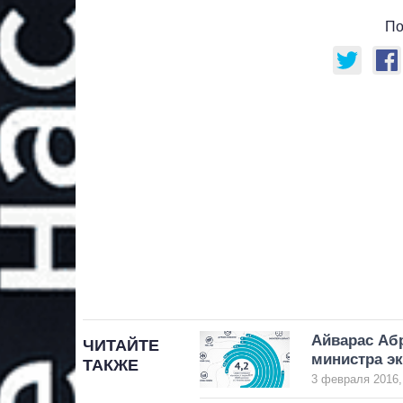
По
Айварас Абр
ЧИТАЙТЕ
министра э
ТАКЖЕ
3 февраля 2016,