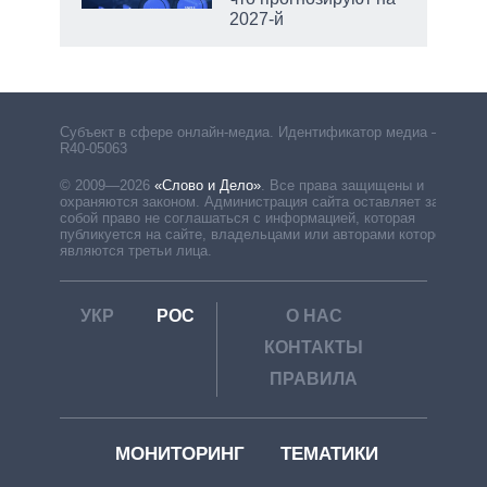
2027-й
Субъект в сфере онлайн-медиа. Идентификатор медиа –
R40-05063
© 2009—2026
«Слово и Дело»
.
Все права защищены и
охраняются законом. Администрация сайта оставляет за
собой право не соглашаться с информацией, которая
публикуется на сайте, владельцами или авторами которой
являются третьи лица.
УКР
РОС
О НАС
КОНТАКТЫ
ПРАВИЛА
МОНИТОРИНГ
ТЕМАТИКИ