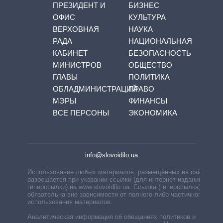
ПРЕЗИДЕНТ И
БИЗНЕС
ОФИС
КУЛЬТУРА
ВЕРХОВНАЯ
НАУКА
РАДА
НАЦИОНАЛЬНАЯ
КАБИНЕТ
БЕЗОПАСНОСТЬ
МИНИСТРОВ
ОБЩЕСТВО
ГЛАВЫ
ПОЛИТИКА
ОБЛАДМИНИСТРАЦИЙ
ПРАВО
МЭРЫ
ФИНАНСЫ
ВСЕ ПЕРСОНЫ
ЭКОНОМИКА
info@slovoidilo.ua
Использование любых материалов, размещённых на сайте,
разрешается при указании ссылки (для интернет-изданий —
гиперссылки) на www.slovoidilo.ua. Ссылка (гиперссылка)
обязательна вне зависимости от полного либо частичного
использования материалов.
Аналитическая информация об обещаниях политиков и