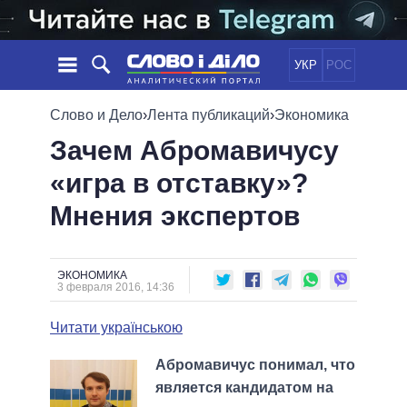
УКР
РОС
НОВОСТИ
Слово и Дело
›
Лента публикаций
›
Экономика
Зачем Абромавичусу
ОБЕЩАНИЯ
ЛЕНТА
ПОЛИТИКА
«игра в отставку»?
СОБЫТИЯ
ЭКОНОМИКА
ПОЛИТИКИ
Мнения экспертов
СТАТЬИ
ОБЩЕСТВО
ИНФОГРАФИКА
МНЕНИЯ
МИР
ВСЕ ПОЛИТИКИ
ОБЗОРЫ
ПРЕЗИДЕНТ И ОФИС
ВИДЕО
ЭКОНОМИКА
ДАЙДЖЕСТЫ
3 февраля 2016, 14:36
ВЕРХОВНАЯ РАДА
ПОДДЕРЖАТЬ
КАБИНЕТ МИНИСТРОВ
Читати українською
ГЛАВЫ ОБЛАДМИНИСТРАЦИЙ
СРАВНЕНИЕ ПОЛИТИКОВ
Абромавичус понимал, что
МЭРЫ
является кандидатом на
ВСЕ ПЕРСОНЫ