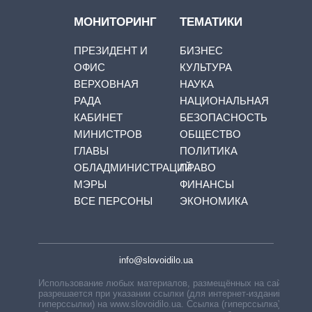
МОНИТОРИНГ
ТЕМАТИКИ
ПРЕЗИДЕНТ И
БИЗНЕС
ОФИС
КУЛЬТУРА
ВЕРХОВНАЯ
НАУКА
РАДА
НАЦИОНАЛЬНАЯ
КАБИНЕТ
БЕЗОПАСНОСТЬ
МИНИСТРОВ
ОБЩЕСТВО
ГЛАВЫ
ПОЛИТИКА
ОБЛАДМИНИСТРАЦИЙ
ПРАВО
МЭРЫ
ФИНАНСЫ
ВСЕ ПЕРСОНЫ
ЭКОНОМИКА
info@slovoidilo.ua
Использование любых материалов, размещённых на сайте,
разрешается при указании ссылки (для интернет-изданий —
гиперссылки) на www.slovoidilo.ua. Ссылка (гиперссылка)