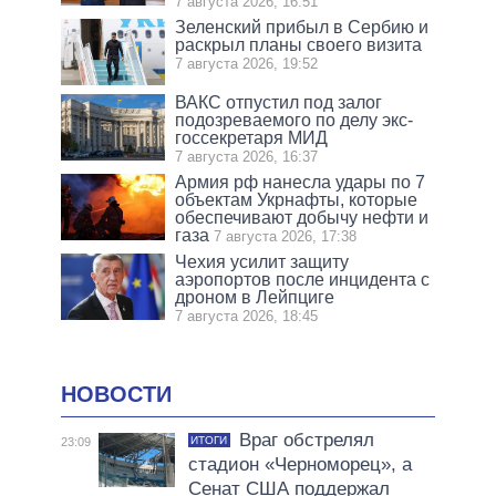
7 августа 2026, 16:51
Зеленский прибыл в Сербию и
раскрыл планы своего визита
7 августа 2026, 19:52
ВАКС отпустил под залог
подозреваемого по делу экс-
госсекретаря МИД
7 августа 2026, 16:37
Армия рф нанесла удары по 7
объектам Укрнафты, которые
обеспечивают добычу нефти и
газа
7 августа 2026, 17:38
Чехия усилит защиту
аэропортов после инцидента с
дроном в Лейпциге
7 августа 2026, 18:45
НОВОСТИ
Враг обстрелял
ИТОГИ
23:09
стадион «Черноморец», а
Сенат США поддержал