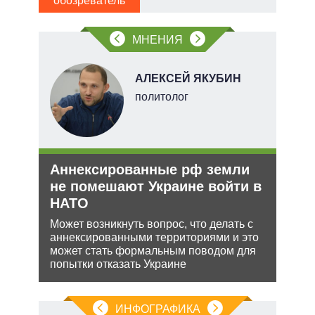
обозреватель
пол
обо
МНЕНИЯ
О
АЛЕКСЕЙ ЯКУБИН
перт
политолог
Аннексированные рф земли
Рос
не помешают Украине войти в
нич
НАТО
Укр
ения
Может возникнуть вопрос, что делать с
Разм
аннексированными территориями и это
терр
ляет
может стать формальным поводом для
Минс
попытки отказать Украине
сове
ИНФОГРАФИКА