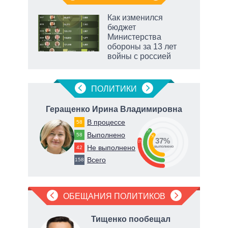
Как изменился
о
бюджет
Министерства
обороны за 13 лет
ic
войны с россией
ПОЛИТИКИ
на
Геращенко Ирина Владимировна
Ге
В процессе
58
37
Выполнено
58
36
37%
27
Не выполнено
42
о
выполнено
Всего
158
ОБЕЩАНИЯ ПОЛИТИКОВ
л
в
Тищенко пообещал