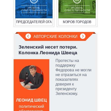
УРОВЕНЬ
УРОВЕНЬ
ОТВЕТСТВЕННОСТИ
ОТВЕТСТВЕННОСТИ
ПРЕДСЕДАТЕЛЕЙ ОГА
МЭРОВ ГОРОДОВ
АВТОРСКИЕ КОЛОНКИ
у:
Зеленский несет потери.
Пят
Колонка Леонида Швеца
Укр
Протесты на
поддержку
Федорова не могли
не отразиться на
скую
показателях
доверия к
дить
президенту
Зеленскому.
ЛЕОНИД ШВЕЦ
АЛ
Р
политический