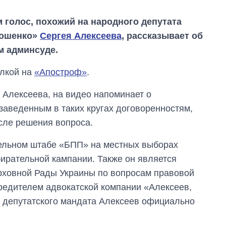
м голос, похожий на народного депутата
рошенко»
Сергея Алексеева
, рассказывает об
 админсуде.
лкой на
«Апостроф»
.
а Алексеева, на видео напоминает о
 заведенным в таких кругах договоренностям,
сле решения вопроса.
тельном штабе «БПП» на местных выборах
бирательной кампании. Также он является
Дефицит памяти:
рховной Рады Украины по вопросам правовой
как вырос спрос
чредителем адвокатской компании «Алексеев,
на чипы за
последние годы и
я депутатского мандата Алексеев официально
что прогнозируют
на 2027-й