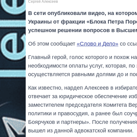
Сергей Алексеев
В сети опубликовали видео, на которо
Украины от фракции «Блока Петра По
успешном решении вопросов в Высшем
Об этом сообщает
«Слово и Дело»
со ссы
Главный герой, голос которого и похож н
необходимости оплаты услуг, которая, по
осуществляется равными долями до и по
Как известно, нардеп Алексеев в избира
отвечает за юридическое обеспечение из
заместителем председателя Комитета Ве
политики и правосудия, а ранее был соу
Боярчуков и партнеры». После получени
вышел из данной адвокатской компании.