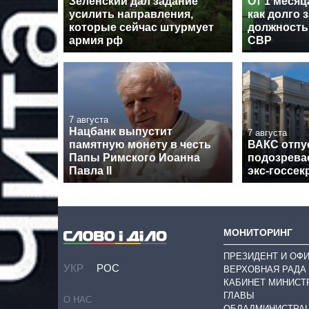
Зеленский дал задание
От 1 месяца
усилить направления,
как долго 
которые сейчас штурмует
должность
армия рф
СВР
7 августа
Нацбанк выпустит
7 августа
памятную монету в честь
ВАКС отпу
Папы Римского Иоанна
подозрева
Павла II
экс-госсек
МОНИТОРИНГ
ПРЕЗИДЕНТ И ОФ
УКР
РОС
ВЕРХОВНАЯ РАДА
КАБИНЕТ МИНИСТ
ГЛАВЫ
О НАС
ОБЛАДМИНИСТРА