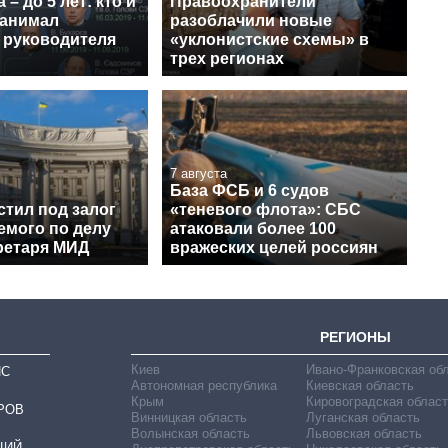
 – до 5 лет: кто и
Правоохранители
занимал
разоблачили новые
 руководителя
«уклонистские схемы» в
трех регионах
7 августа
База ФСБ и 6 судов
стил под залог
«теневого флота»: СБС
емого по делу
атаковали более 100
ретаря МИД
вражеских целей россиян
РЕГИОНЫ
Киев
Ивано-Франковская об
ИС
Автономная республика
Киевская область
Крым
Кировоградская област
РОВ
Винницкая область
Луганская область
Волынская область
Львовская область
ЦИЙ