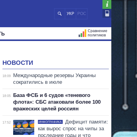
УКР
РОС
Сравнение
ТЬ
политиков
СТРАЦИЙ
МЭРЫ
ВСЕ ПЕРСОНЫ
НОВОСТИ
Международные резервы Украины
18:09
сократились в июле
База ФСБ и 6 судов «теневого
18:05
флота»: СБС атаковали более 100
вражеских целей россиян
Дефицит памяти:
ИНФОГРАФИКА
17:52
как вырос спрос на чипы за
последние годы и что