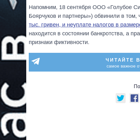
Напомним, 18 сентября ООО «Голубое Си
Боярчуков и партнеры») обвинили в том, 
тыс. гривен, и неуплате налогов в размер
находится в состоянии банкротства, а пр
признаки фиктивности.
ЧИТАЙТЕ 
самое важное о
По