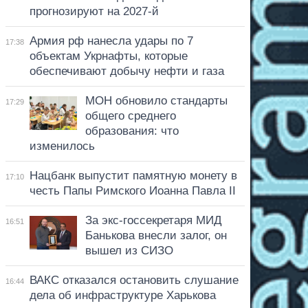
прогнозируют на 2027-й
Армия рф нанесла удары по 7
17:38
объектам Укрнафты, которые
обеспечивают добычу нефти и газа
МОН обновило стандарты
17:29
общего среднего
образования: что
изменилось
Нацбанк выпустит памятную монету в
17:10
честь Папы Римского Иоанна Павла II
За экс-госсекретаря МИД
16:51
Банькова внесли залог, он
вышел из СИЗО
ВАКС отказался остановить слушание
16:44
дела об инфраструктуре Харькова