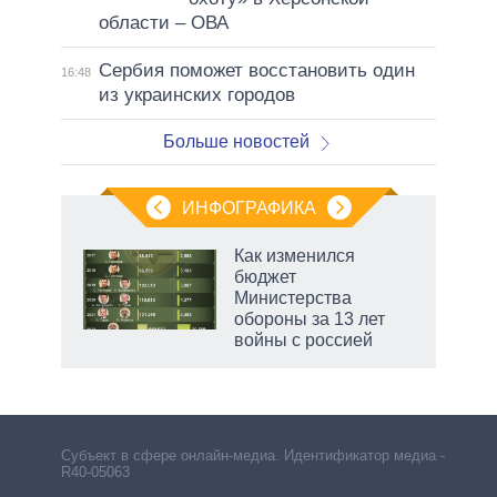
области – ОВА
Сербия поможет восстановить один
16:48
из украинских городов
Больше новостей
ИНФОГРАФИКА
 как
Как изменился
чипы
бюджет
ды и
Министерства
т на
обороны за 13 лет
войны с россией
Субъект в сфере онлайн-медиа. Идентификатор медиа –
R40-05063