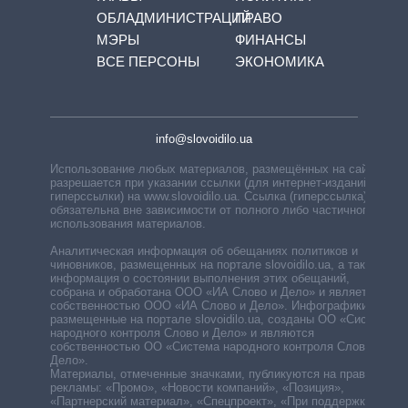
ОБЛАДМИНИСТРАЦИЙ
ПРАВО
МЭРЫ
ФИНАНСЫ
ВСЕ ПЕРСОНЫ
ЭКОНОМИКА
info@slovoidilo.ua
Использование любых материалов, размещённых на сайте,
разрешается при указании ссылки (для интернет-изданий —
гиперссылки) на www.slovoidilo.ua. Ссылка (гиперссылка)
обязательна вне зависимости от полного либо частичного
использования материалов.
Аналитическая информация об обещаниях политиков и
чиновников, размещенных на портале slovoidilo.ua, а также
информация о состоянии выполнения этих обещаний,
собрана и обработана ООО «ИА Слово и Дело» и является
собственностью ООО «ИА Слово и Дело». Инфографики,
размещенные на портале slovoidilo.ua, созданы ОО «Система
народного контроля Слово и Дело» и являются
собственностью ОО «Система народного контроля Слово и
Дело».
Материалы, отмеченные значками, публикуются на правах
рекламы: «Промо», «Новости компаний», «Позиция»,
«Партнерский материал», «Спецпроект», «При поддержке».