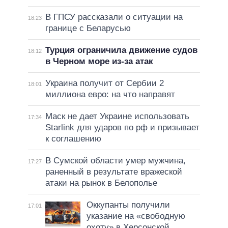
В ГПСУ рассказали о ситуации на
18:23
границе с Беларусью
Турция ограничила движение судов
18:12
в Черном море из-за атак
Украина получит от Сербии 2
18:01
миллиона евро: на что направят
Маск не дает Украине использовать
17:34
Starlink для ударов по рф и призывает
к соглашению
В Сумской области умер мужчина,
17:27
раненный в результате вражеской
атаки на рынок в Белополье
Оккупанты получили
17:01
указание на «свободную
охоту» в Херсонской