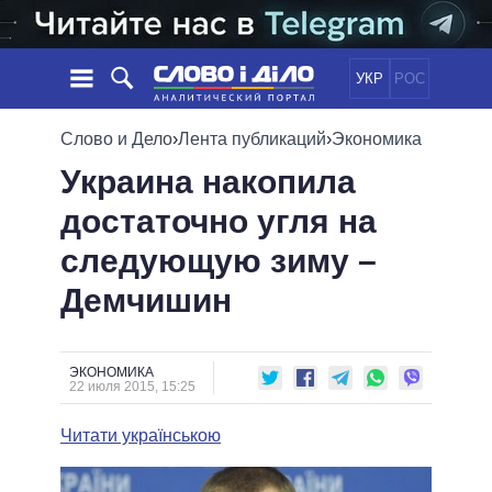
УКР
РОС
НОВОСТИ
Слово и Дело
›
Лента публикаций
›
Экономика
Украина накопила
ОБЕЩАНИЯ
ЛЕНТА
ПОЛИТИКА
достаточно угля на
СОБЫТИЯ
ЭКОНОМИКА
ПОЛИТИКИ
следующую зиму –
СТАТЬИ
ОБЩЕСТВО
ИНФОГРАФИКА
МНЕНИЯ
МИР
ВСЕ ПОЛИТИКИ
Демчишин
ОБЗОРЫ
ПРЕЗИДЕНТ И ОФИС
ВИДЕО
ДАЙДЖЕСТЫ
ВЕРХОВНАЯ РАДА
ЭКОНОМИКА
ПОДДЕРЖАТЬ
КАБИНЕТ МИНИСТРОВ
22 июля 2015, 15:25
ГЛАВЫ ОБЛАДМИНИСТРАЦИЙ
СРАВНЕНИЕ ПОЛИТИКОВ
Читати українською
МЭРЫ
ВСЕ ПЕРСОНЫ