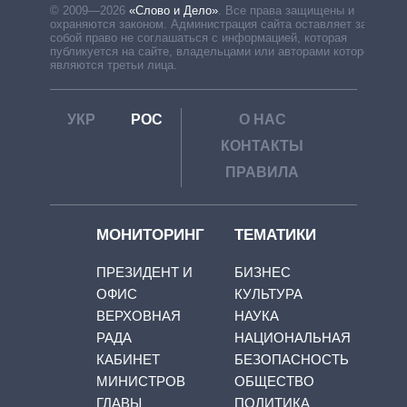
© 2009—2026
«Слово и Дело»
.
Все права защищены и
охраняются законом. Администрация сайта оставляет за
собой право не соглашаться с информацией, которая
публикуется на сайте, владельцами или авторами которой
являются третьи лица.
УКР
РОС
О НАС
КОНТАКТЫ
ПРАВИЛА
МОНИТОРИНГ
ТЕМАТИКИ
ПРЕЗИДЕНТ И
БИЗНЕС
ОФИС
КУЛЬТУРА
ВЕРХОВНАЯ
НАУКА
РАДА
НАЦИОНАЛЬНАЯ
КАБИНЕТ
БЕЗОПАСНОСТЬ
МИНИСТРОВ
ОБЩЕСТВО
ГЛАВЫ
ПОЛИТИКА