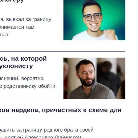
, выехал за границу
анимается там
тью.
ь, на которой
 уклонисту
снений, вероятно,
го родственнику обойти
ов нардепа, причастных к схеме для
авить за границу родного брата своей
чь идет об Александре Дубинском.