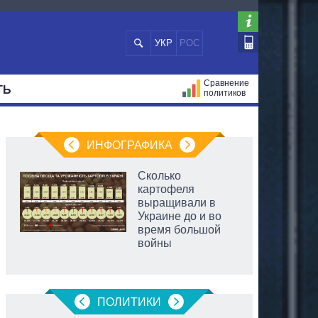
УКР
РОС
Сравнение
ТЬ
политиков
СТРАЦИЙ
МЭРЫ
ВСЕ ПЕРСОНЫ
ИНФОГРАФИКА
Сколько
картофеля
выращивали в
Украине до и во
время большой
войны
ПОЛИТИКИ