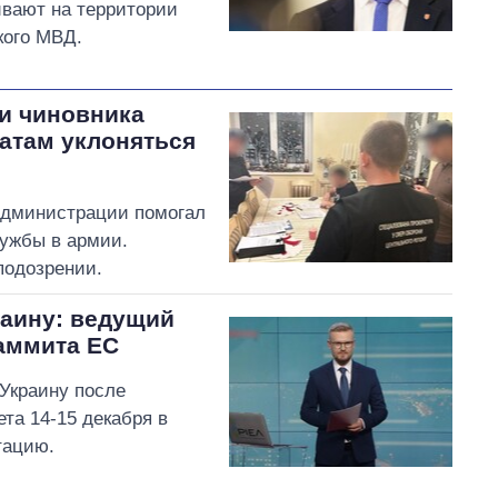
ивают на территории
кого МВД.
и чиновника
атам уклоняться
администрации помогал
лужбы в армии.
подозрении.
раину: ведущий
саммита ЕС
Украину после
та 14-15 декабря в
тацию.