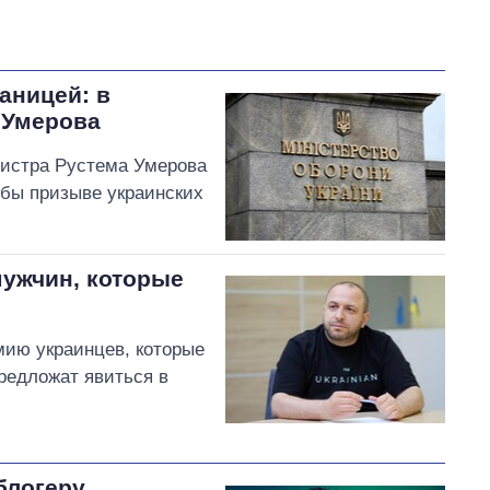
аницей: в
 Умерова
истра Рустема Умерова
обы призыве украинских
мужчин, которые
мию украинцев, которые
предложат явиться в
блогеру