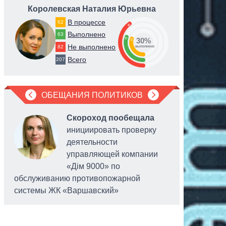
Королевская Наталия Юрьевна
Юж
В процессе
62
40
Выполнено
63
30
30%
30
Не выполнено
82
выполнено
Всего
207
ОБЕЩАНИЯ ПОЛИТИКОВ
Скороход пообещала
инициировать проверку
деятельности
управляющей компании
«Дім 9000» по
обслуживанию противопожарной
системы ЖК «Варшавский»