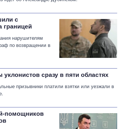
шили с
а границей
азания нарушителям
раф по возвращении в
 уклонистов сразу в пяти областях
льные призывники платили взятки или уезжали в
е.
ей-помощников
ов