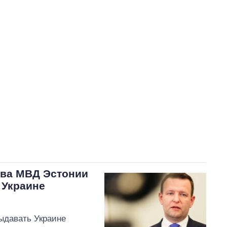
Степанов Максим Владимирович
50
В процессе
0
50
Выполнено
73
50%
Не выполнено
73
выполнено
0
Всего
146
Яценко пообещал
, что в
ближайшее время подаст
исковое заявление в суд
относительно повышения
тарифов на воду в Умани
ава МВД Эстонии
 Украине
ыдавать Украине