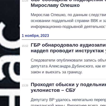
12:25
Мирославу Олешко
Мирослав Олешко, по данным следствия
основании поддельной справки ВВК и з
информационно-подрывной деятельнос
1 ноября, 2023
ГБР обнародовало аудиозапис
15:52
нардеп проводит инструктаж
Следователи опубликовали запись объя
депутата Александра Дубинского, как е
закон и выехать за границу.
Проходят обыски у подельник
13:39
уклонистов – СБУ
Депутату ВР удалось нелегально перепр
гражданской жены. Вероятнее всего, ре