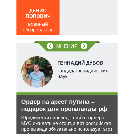
ЛЕО
, а
ДЕНИС
пол
чаще
ПОПОВИЧ
обо
яжном
военный
обозреватель
МНЕНИЯ
О
ГЕННАДИЙ ДУБОВ
перт
кандидат юридических
наук
Ордер на арест путина –
Зая
подарок для пропаганды рф
яде
пут
Юридических последствий от ордера
экс
МУС ожидать не стоит, а вот российская
ения
пропаганда обязательно использует этот
Бела