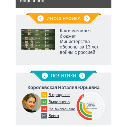
инфоповод
ляет
мише
НАТО
нача
ИНФОГРАФИКА
Как изменился
бюджет
не за
Министерства
асть
обороны за 13 лет
елью
войны с россией
маги
ПОЛИТИКИ
вич
Королевская Наталия Юрьевна
В процессе
62
40
65
Выполнено
63
30
30%
30
Не выполнено
82
о
выполнено
Всего
207