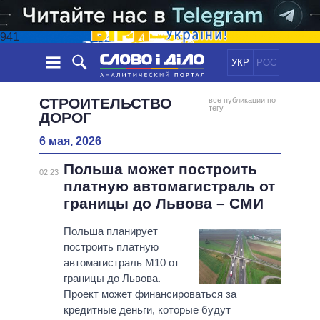
941
УКР
РОС
НОВОСТИ
СТРОИТЕЛЬСТВО
все публикации по
тегу
ДОРОГ
ОБЕЩАНИЯ
ЛЕНТА
ПОЛИТИКА
6 мая, 2026
СОБЫТИЯ
ЭКОНОМИКА
ПОЛИТИКИ
Польша может построить
02:23
СТАТЬИ
ОБЩЕСТВО
платную автомагистраль от
ИНФОГРАФИКА
МНЕНИЯ
МИР
ВСЕ ПОЛИТИКИ
границы до Львова – СМИ
ОБЗОРЫ
ПРЕЗИДЕНТ И ОФИС
ВИДЕО
Польша планирует
ДАЙДЖЕСТЫ
ВЕРХОВНАЯ РАДА
построить платную
ПОДДЕРЖАТЬ
КАБИНЕТ МИНИСТРОВ
автомагистраль М10 от
границы до Львова.
ГЛАВЫ ОБЛАДМИНИСТРАЦИЙ
СРАВНЕНИЕ ПОЛИТИКОВ
Проект может финансироваться за
МЭРЫ
кредитные деньги, которые будут