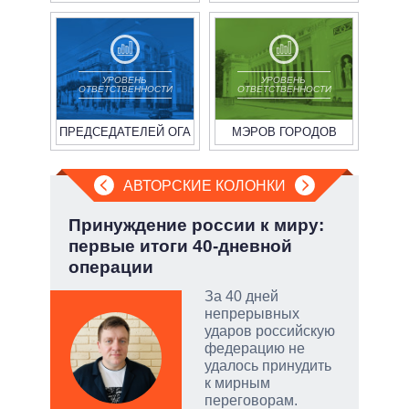
УРОВЕНЬ
УРОВЕНЬ
ОТВЕТСТВЕННОСТИ
ОТВЕТСТВЕННОСТИ
ПРЕДСЕДАТЕЛЕЙ ОГА
МЭРОВ ГОРОДОВ
АВТОРСКИЕ КОЛОНКИ
.
Принуждение россии к миру:
Зел
первые итоги 40-дневной
Кол
операции
ы:
За 40 дней
а
непрерывных
е
ударов российскую
а –
федерацию не
удалось принудить
.
к мирным
ла
переговорам.