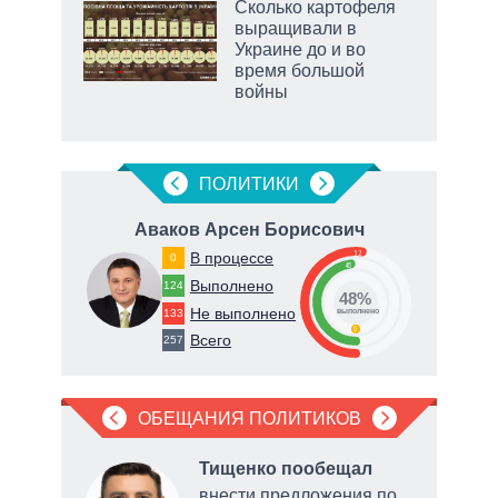
 как
Сколько картофеля
чипы
выращивали в
ды и
Украине до и во
т на
время большой
войны
маги
ПОЛИТИКИ
ч
Аваков Арсен Борисович
Т
52
В процессе
0
48
66
Выполнено
124
48%
Не выполнено
133
о
выполнено
0
Всего
257
ОБЕЩАНИЯ ПОЛИТИКОВ
ла
Тищенко пообещал
рку
внести предложения по