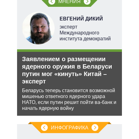
МНЕНИЯ
ЕВГЕНИЙ ДИКИЙ
тель
эксперт
Международного
института демократий
и
Заявлением о размещении
Рез
О и
ядерного оружия в Беларуси
рф 
путин мог «кинуть» Китай –
Несм
эксперт
обяз
ии на
поли
 по
Беларусь теперь становится возможной
важн
мишенью ответного ядерного удара
НАТО, если путин решит пойти ва-банк и
начать ядерную войну
ИНФОГРАФИКА