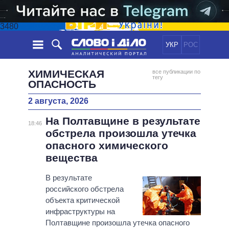
3480
УКР
РОС
НОВОСТИ
ХИМИЧЕСКАЯ
все публикации по
тегу
ОПАСНОСТЬ
ОБЕЩАНИЯ
ЛЕНТА
ПОЛИТИКА
2 августа, 2026
СОБЫТИЯ
ЭКОНОМИКА
ПОЛИТИКИ
На Полтавщине в результате
18:46
СТАТЬИ
ОБЩЕСТВО
обстрела произошла утечка
ИНФОГРАФИКА
МНЕНИЯ
МИР
ВСЕ ПОЛИТИКИ
опасного химического
ОБЗОРЫ
ПРЕЗИДЕНТ И ОФИС
вещества
ВИДЕО
ДАЙДЖЕСТЫ
ВЕРХОВНАЯ РАДА
В результате
ПОДДЕРЖАТЬ
КАБИНЕТ МИНИСТРОВ
российского обстрела
ГЛАВЫ ОБЛАДМИНИСТРАЦИЙ
объекта критической
СРАВНЕНИЕ ПОЛИТИКОВ
инфраструктуры на
МЭРЫ
Полтавщине произошла утечка опасного