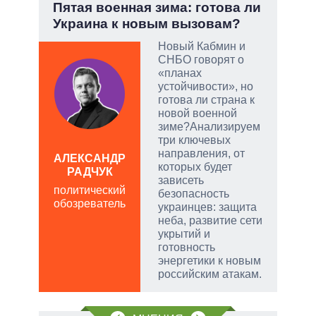
:
Пятая военная зима: готова ли
Июл
Украина к новым вызовам?
Кол
Новый Кабмин и
СНБО говорят о
тый
«планах
устойчивости», но
готова ли страна к
чатые
новой военной
ем
зиме?Анализируем
три ключевых
направления, от
а
АЛЕКСАНДР
ЛЕО
которых будет
РАДЧУК
пол
зависеть
политический
обо
безопасность
обозреватель
украинцев: защита
неба, развитие сети
укрытий и
готовность
энергетики к новым
российским атакам.