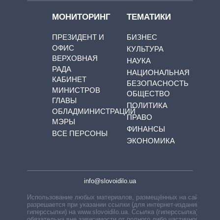
МОНИТОРИНГ
ТЕМАТИКИ
ПРЕЗИДЕНТ И
БИЗНЕС
ОФИС
КУЛЬТУРА
ВЕРХОВНАЯ
НАУКА
РАДА
НАЦИОНАЛЬНАЯ
КАБИНЕТ
БЕЗОПАСНОСТЬ
МИНИСТРОВ
ОБЩЕСТВО
ГЛАВЫ
ПОЛИТИКА
ОБЛАДМИНИСТРАЦИЙ
ПРАВО
МЭРЫ
ФИНАНСЫ
ВСЕ ПЕРСОНЫ
ЭКОНОМИКА
info@slovoidilo.ua
Использование любых материалов, размещённых на сайте,
разрешается при указании ссылки (для интернет-изданий —
гиперссылки) на www.slovoidilo.ua. Ссылка (гиперссылка)
обязательна вне зависимости от полного либо частичного