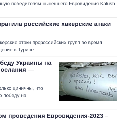
енную победителям нынешнего Евровидения Kalush
ратила российские хакерские атаки
керские атаки пророссийских групп во время
ение в Турине.
обеду Украины на
послания —
олько циничны, что
ю победу на
том проведения Евровидения-2023 –