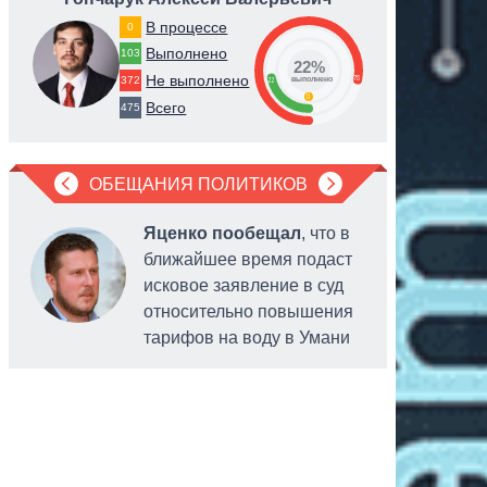
В процессе
0
Выполнено
103
22%
Не выполнено
78
372
22
выполнено
0
Всего
475
ОБЕЩАНИЯ ПОЛИТИКОВ
Яценко пообещал
, что в
ближайшее время подаст
исковое заявление в суд
относительно повышения
тарифов на воду в Умани
выделенн