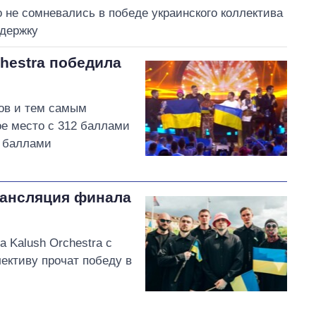
 не сомневались в победе украинского коллектива
ддержку
chestra победила
ов и тем самым
ое место с 312 баллами
3 баллами
рансляция финала
а Kalush Orchestra с
лективу прочат победу в