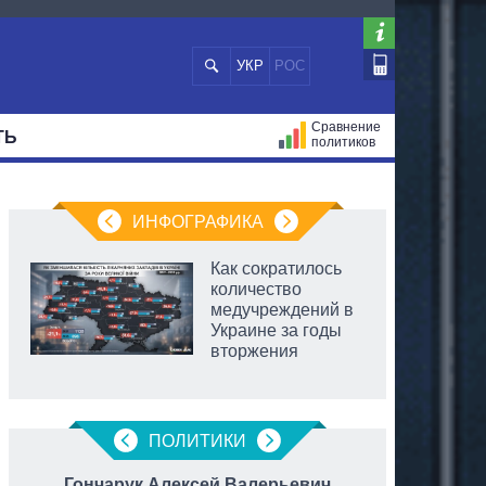
УКР
РОС
Сравнение
ТЬ
политиков
СТРАЦИЙ
МЭРЫ
ВСЕ ПЕРСОНЫ
ИНФОГРАФИКА
Как сократилось
количество
медучреждений в
Украине за годы
вторжения
ПОЛИТИКИ
Гончарук Алексей Валерьевич
Ку