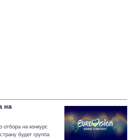
50
В процессе
0
50
Выполнено
73
50%
Не выполнено
73
выполнено
0
Всего
146
Ткаченко пообещал
открыть новую бесплатную
прачечную для
переселенцев на
Осокорках
а на
 отбора на конкурс
страну будет группа