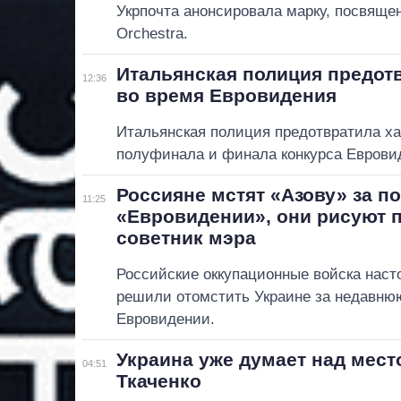
Укрпочта анонсировала марку, посвящ
Orchestra.
Итальянская полиция предотв
12:36
во время Евровидения
Итальянская полиция предотвратила ха
полуфинала и финала конкурса Евровид
Россияне мстят «Азову» за п
11:25
«Евровидении», они рисуют 
советник мэра
Российские оккупационные войска наст
решили отомстить Украине за недавню
Евровидении.
Украина уже думает над мес
04:51
Ткаченко