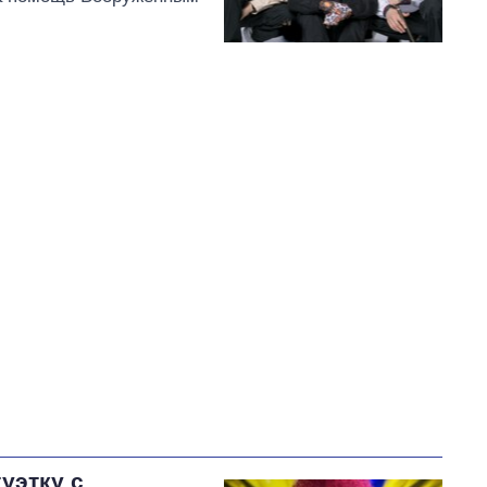
туэтку с