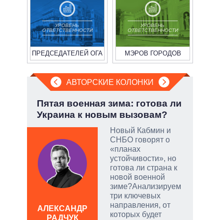
УРОВЕНЬ
УРОВЕНЬ
ОТВЕТСТВЕННОСТИ
ОТВЕТСТВЕННОСТИ
ПРЕДСЕДАТЕЛЕЙ ОГА
МЭРОВ ГОРОДОВ
АВТОРСКИЕ КОЛОНКИ
:
Пятая военная зима: готова ли
Июл
Украина к новым вызовам?
Кол
Новый Кабмин и
СНБО говорят о
тый
«планах
устойчивости», но
готова ли страна к
чатые
новой военной
ем
зиме?Анализируем
три ключевых
направления, от
а
АЛЕКСАНДР
ЛЕО
которых будет
РАДЧУК