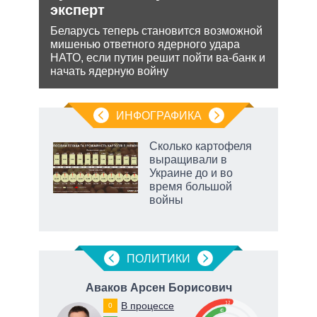
эксперт
обяз
ии на
поли
 по
Беларусь теперь становится возможной
важн
мишенью ответного ядерного удара
НАТО, если путин решит пойти ва-банк и
начать ядерную войну
ИНФОГРАФИКА
 как
Сколько картофеля
чипы
выращивали в
ды и
Украине до и во
т на
время большой
войны
маги
ПОЛИТИКИ
ч
Аваков Арсен Борисович
Т
52
В процессе
0
48