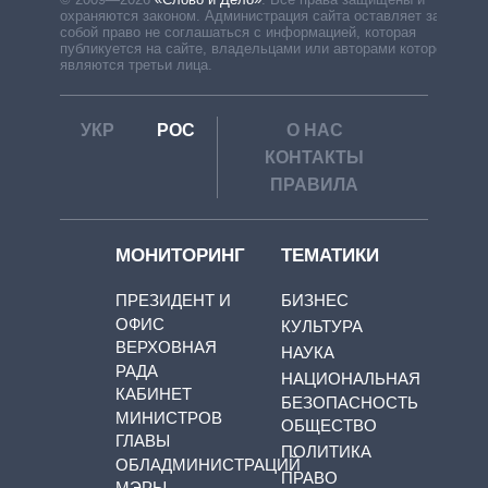
охраняются законом. Администрация сайта оставляет за
собой право не соглашаться с информацией, которая
публикуется на сайте, владельцами или авторами которой
являются третьи лица.
УКР
РОС
О НАС
КОНТАКТЫ
ПРАВИЛА
МОНИТОРИНГ
ТЕМАТИКИ
ПРЕЗИДЕНТ И
БИЗНЕС
ОФИС
КУЛЬТУРА
ВЕРХОВНАЯ
НАУКА
РАДА
НАЦИОНАЛЬНАЯ
КАБИНЕТ
БЕЗОПАСНОСТЬ
МИНИСТРОВ
ОБЩЕСТВО
ГЛАВЫ
ПОЛИТИКА
ОБЛАДМИНИСТРАЦИЙ
ПРАВО
МЭРЫ