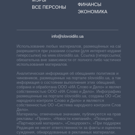
ФИНАНСЫ
ВСЕ ПЕРСОНЫ
ЭКОНОМИКА
info@slovoidilo.ua
Использование любых материалов, размещённых на сайте,
разрешается при указании ссылки (для интернет-изданий —
гиперссылки) на www.slovoidilo.ua. Ссылка (гиперссылка)
обязательна вне зависимости от полного либо частичного
использования материалов.
Аналитическая информация об обещаниях политиков и
чиновников, размещенных на портале slovoidilo.ua, а также
информация о состоянии выполнения этих обещаний,
собрана и обработана ООО «ИА Слово и Дело» и является
собственностью ООО «ИА Слово и Дело». Инфографики,
размещенные на портале slovoidilo.ua, созданы ОО «Система
народного контроля Слово и Дело» и являются
собственностью ОО «Система народного контроля Слово и
Дело».
Материалы, отмеченные значками, публикуются на правах
рекламы: «Промо», «Новости компаний», «Позиция»,
«Партнерский материал», «Спецпроект», «При поддержке».
Редакция не несет ответственности за факты и оценочные
суждения, обнародованные в рекламных материалах.