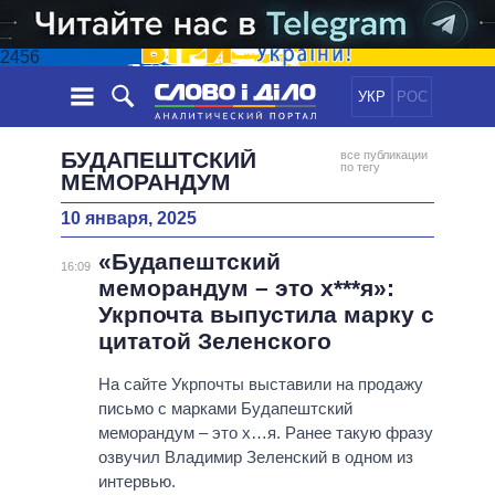
2456
УКР
РОС
НОВОСТИ
БУДАПЕШТСКИЙ
все публикации
по тегу
МЕМОРАНДУМ
ОБЕЩАНИЯ
ЛЕНТА
ПОЛИТИКА
10 января, 2025
СОБЫТИЯ
ЭКОНОМИКА
ПОЛИТИКИ
«Будапештский
16:09
СТАТЬИ
ОБЩЕСТВО
меморандум – это х***я»:
ИНФОГРАФИКА
МНЕНИЯ
МИР
ВСЕ ПОЛИТИКИ
Укрпочта выпустила марку с
ОБЗОРЫ
ПРЕЗИДЕНТ И ОФИС
цитатой Зеленского
ВИДЕО
ДАЙДЖЕСТЫ
ВЕРХОВНАЯ РАДА
На сайте Укрпочты выставили на продажу
ПОДДЕРЖАТЬ
КАБИНЕТ МИНИСТРОВ
письмо с марками Будапештский
ГЛАВЫ ОБЛАДМИНИСТРАЦИЙ
меморандум – это х…я. Ранее такую фразу
СРАВНЕНИЕ ПОЛИТИКОВ
озвучил Владимир Зеленский в одном из
МЭРЫ
интервью.