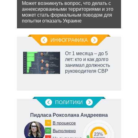
йская
обяз
Может возникнуть вопрос, что делать с
 этот
поли
аннексированными территориями и это
важн
может стать формальным поводом для
попытки отказать Украине
ИНФОГРАФИКА
От 1 месяца – до 5
лет: кто и как долго
занимал должность
ет
руководителя СВР
маги
ПОЛИТИКИ
Пидласа Роксолана Андреевна
Ге
В процессе
76
Выполнено
25
23%
71
23
о
выполнено