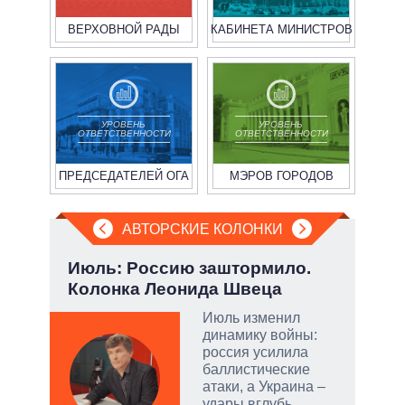
ВЕРХОВНОЙ РАДЫ
КАБИНЕТА МИНИСТРОВ
УРОВЕНЬ
УРОВЕНЬ
ОТВЕТСТВЕННОСТИ
ОТВЕТСТВЕННОСТИ
ПРЕДСЕДАТЕЛЕЙ ОГА
МЭРОВ ГОРОДОВ
АВТОРСКИЕ КОЛОНКИ
:
Июль: Россию заштормило.
Охо
Колонка Леонида Швеца
ли 
соб
Июль изменил
динамику войны:
тый
россия усилила
баллистические
атаки, а Украина –
чатые
удары вглубь