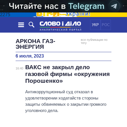
2275
УКР
РОС
НОВОСТИ
АРКОНА ГАЗ-
все публикации по
тегу
ЭНЕРГИЯ
ОБЕЩАНИЯ
ЛЕНТА
ПОЛИТИКА
6 июля, 2023
СОБЫТИЯ
ЭКОНОМИКА
ПОЛИТИКИ
ВАКС не закрыл дело
16:40
СТАТЬИ
ОБЩЕСТВО
газовой фирмы «окружения
ИНФОГРАФИКА
МНЕНИЯ
МИР
ВСЕ ПОЛИТИКИ
Порошенко»
ОБЗОРЫ
ПРЕЗИДЕНТ И ОФИС
ВИДЕО
Антикоррупционный суд отказал в
ДАЙДЖЕСТЫ
ВЕРХОВНАЯ РАДА
удовлетворении ходатайств стороны
ПОДДЕРЖАТЬ
КАБИНЕТ МИНИСТРОВ
защиты обвиняемых о закрытии громкого
уголовного дела.
ГЛАВЫ ОБЛАДМИНИСТРАЦИЙ
СРАВНЕНИЕ ПОЛИТИКОВ
МЭРЫ