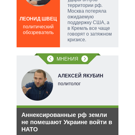
ем
территории рф.
Москва потеряла
ожидаемую
а
ЛЕОНИД ШВЕЦ
поддержку США, а
Д
политический
в Кремль все чаще
ПО
обозреватель
говорят о затяжном
в
кризисе.
обо
МНЕНИЯ
В
АЛЕКСЕЙ ЯКУБИН
ких
политолог
Аннексированные рф земли
Рез
рф
не помешают Украине войти в
рф 
НАТО
ра
Несм