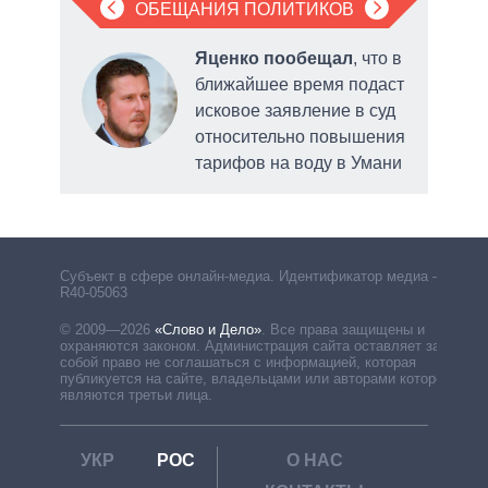
ОБЕЩАНИЯ ПОЛИТИКОВ
Яценко пообещал
, что в
ближайшее время подаст
е
исковое заявление в суд
ного
относительно повышения
тарифов на воду в Умани
Умани
обс
сис
Субъект в сфере онлайн-медиа. Идентификатор медиа –
R40-05063
© 2009—2026
«Слово и Дело»
.
Все права защищены и
охраняются законом. Администрация сайта оставляет за
собой право не соглашаться с информацией, которая
публикуется на сайте, владельцами или авторами которой
являются третьи лица.
УКР
РОС
О НАС