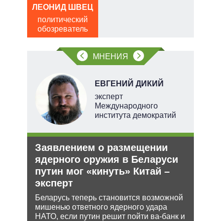
ЛЕОНИД ШВЕЦ
АЛ
, а
Р
политический
чаще
обозреватель
пол
яжном
обо
МНЕНИЯ
О
ЕВГЕНИЙ ДИКИЙ
перт
эксперт
Международного
института демократий
Заявлением о размещении
Орд
ядерного оружия в Беларуси
под
путин мог «кинуть» Китай –
Юрид
эксперт
МУС 
ения
проп
Беларусь теперь становится возможной
инфо
ляет
мишенью ответного ядерного удара
НАТО, если путин решит пойти ва-банк и