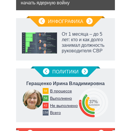
начать ядерную войну
ИНФОГРАФИКА
От 1 месяца – до 5
лет: кто и как долго
занимал должность
руководителя СВР
рф
ПОЛИТИКИ
ч
Геращенко Ирина Владимировна
Ду
В процессе
58
37
Выполнено
58
36
37%
27
Не выполнено
78
42
о
выполнено
Всего
158