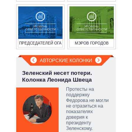
УРОВЕНЬ
УРОВЕНЬ
ОТВЕТСТВЕННОСТИ
ОТВЕТСТВЕННОСТИ
ПРЕДСЕДАТЕЛЕЙ ОГА
МЭРОВ ГОРОДОВ
АВТОРСКИЕ КОЛОНКИ
.
Зеленский несет потери.
Пят
Колонка Леонида Швеца
Укр
Протесты на
ы:
поддержку
а
Федорова не могли
е
не отразиться на
а –
показателях
доверия к
.
президенту
ла
Зеленскому.