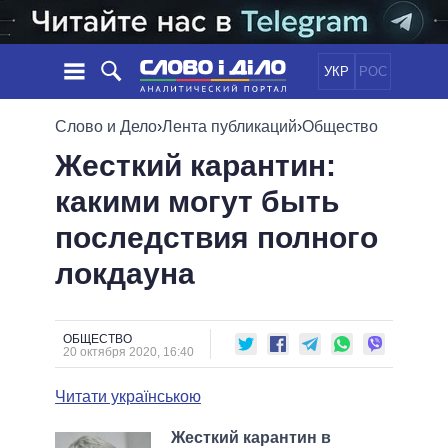
УКР
РОС
НОВОСТИ
Слово и Дело
›
Лента публикаций
›
Общество
Жесткий карантин:
ОБЕЩАНИЯ
ЛЕНТА
ПОЛИТИКА
какими могут быть
СОБЫТИЯ
ЭКОНОМИКА
ПОЛИТИКИ
последствия полного
СТАТЬИ
ОБЩЕСТВО
ИНФОГРАФИКА
МНЕНИЯ
МИР
ВСЕ ПОЛИТИКИ
локдауна
ОБЗОРЫ
ПРЕЗИДЕНТ И ОФИС
ВИДЕО
ДАЙДЖЕСТЫ
ВЕРХОВНАЯ РАДА
ОБЩЕСТВО
ПОДДЕРЖАТЬ
КАБИНЕТ МИНИСТРОВ
20 октября 2020, 16:40
ГЛАВЫ ОБЛАДМИНИСТРАЦИЙ
СРАВНЕНИЕ ПОЛИТИКОВ
Читати українською
МЭРЫ
ВСЕ ПЕРСОНЫ
Жесткий карантин в