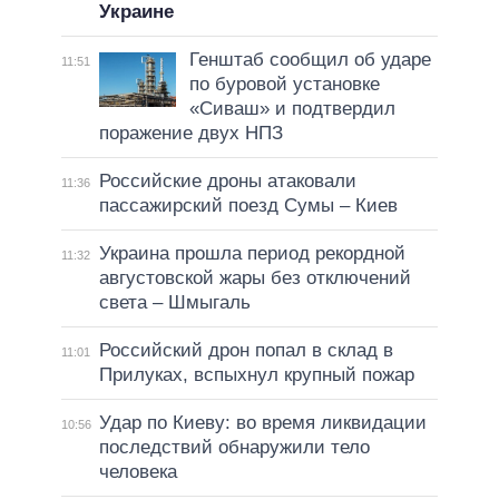
Украине
Генштаб сообщил об ударе
11:51
по буровой установке
«Сиваш» и подтвердил
поражение двух НПЗ
Российские дроны атаковали
11:36
пассажирский поезд Сумы – Киев
Украина прошла период рекордной
11:32
августовской жары без отключений
света – Шмыгаль
Российский дрон попал в склад в
11:01
Прилуках, вспыхнул крупный пожар
Удар по Киеву: во время ликвидации
10:56
последствий обнаружили тело
человека