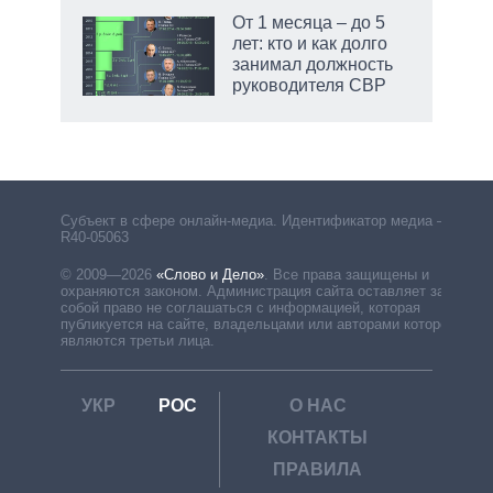
От 1 месяца – до 5
лет: кто и как долго
занимал должность
руководителя СВР
Субъект в сфере онлайн-медиа. Идентификатор медиа –
R40-05063
© 2009—2026
«Слово и Дело»
.
Все права защищены и
охраняются законом. Администрация сайта оставляет за
собой право не соглашаться с информацией, которая
публикуется на сайте, владельцами или авторами которой
являются третьи лица.
УКР
РОС
О НАС
КОНТАКТЫ
ПРАВИЛА