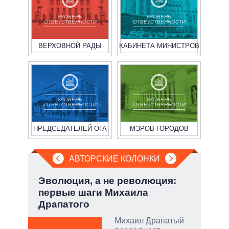
УРОВЕНЬ
УРОВЕНЬ
ОТВЕТСТВЕННОСТИ
ОТВЕТСТВЕННОСТИ
ВЕРХОВНОЙ РАДЫ
КАБИНЕТА МИНИСТРОВ
УРОВЕНЬ
УРОВЕНЬ
ОТВЕТСТВЕННОСТИ
ОТВЕТСТВЕННОСТИ
ПРЕДСЕДАТЕЛЕЙ ОГА
МЭРОВ ГОРОДОВ
АВТОРСКИЕ КОЛОНКИ
.
Эволюция, а не революция:
Зел
первые шаги Михаила
Кол
Драпатого
ы:
Михаил Драпатый
а