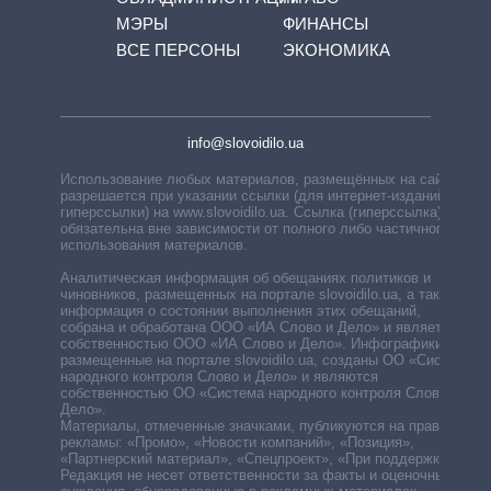
МЭРЫ
ФИНАНСЫ
ВСЕ ПЕРСОНЫ
ЭКОНОМИКА
info@slovoidilo.ua
Использование любых материалов, размещённых на сайте,
разрешается при указании ссылки (для интернет-изданий —
гиперссылки) на www.slovoidilo.ua. Ссылка (гиперссылка)
обязательна вне зависимости от полного либо частичного
использования материалов.
Аналитическая информация об обещаниях политиков и
чиновников, размещенных на портале slovoidilo.ua, а также
информация о состоянии выполнения этих обещаний,
собрана и обработана ООО «ИА Слово и Дело» и является
собственностью ООО «ИА Слово и Дело». Инфографики,
размещенные на портале slovoidilo.ua, созданы ОО «Система
народного контроля Слово и Дело» и являются
собственностью ОО «Система народного контроля Слово и
Дело».
Материалы, отмеченные значками, публикуются на правах
рекламы: «Промо», «Новости компаний», «Позиция»,
«Партнерский материал», «Спецпроект», «При поддержке».
Редакция не несет ответственности за факты и оценочные