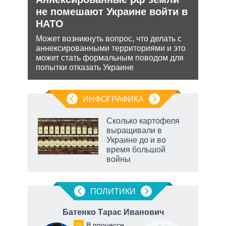
О и
не помешают Украине войти в
яде
НАТО
пут
экс
ии на
Может возникнуть вопрос, что делать с
 по
аннексированными территориями и это
Бела
может стать формальным поводом для
мише
попытки отказать Украине
НАТО
нача
ИНФОГРАФИКА
Сколько картофеля
выращивали в
Украине до и во
время большой
войны
ПОЛИТИКИ
на
Батенко Тарас Иванович
В
В процессе
20