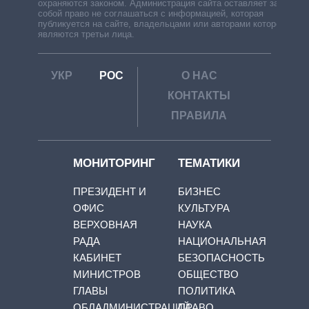
охраняются законом. Администрация сайта оставляет за
собой право не соглашаться с информацией, которая
публикуется на сайте, владельцами или авторами которой
являются третьи лица.
УКР
РОС
О НАС
КОНТАКТЫ
ПРАВИЛА
МОНИТОРИНГ
ТЕМАТИКИ
ПРЕЗИДЕНТ И
БИЗНЕС
ОФИС
КУЛЬТУРА
ВЕРХОВНАЯ
НАУКА
РАДА
НАЦИОНАЛЬНАЯ
КАБИНЕТ
БЕЗОПАСНОСТЬ
МИНИСТРОВ
ОБЩЕСТВО
ГЛАВЫ
ПОЛИТИКА
ОБЛАДМИНИСТРАЦИЙ
ПРАВО