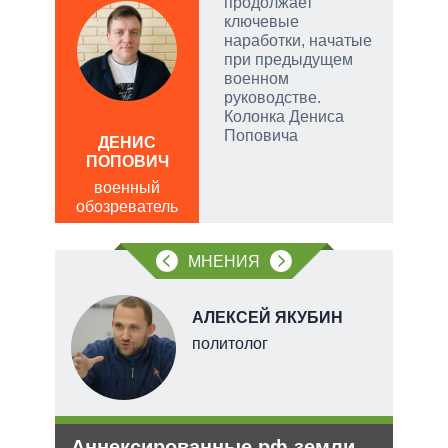
продолжает
е
ключевые
а –
наработки, начатые
при предыдущем
.
военном
ла
руководстве.
Колонка Дениса
ЛЕО
, а
Поповича
ДЕНИС
пол
чаще
ПОПОВИЧ
обо
яжном
военный
обозреватель
МНЕНИЯ
АЛЕКСЕЙ ЯКУБИН
тель
политолог
и
Аннексированные рф земли
Зая