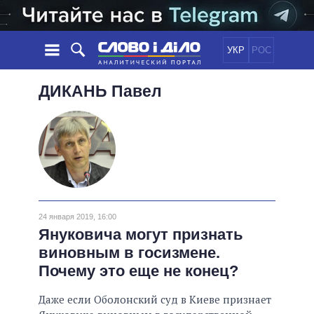
УКР
РОС
НОВОСТИ
ДИКАНЬ
Павел
ОБЕЩАНИЯ
ЛЕНТА
ПОЛИТИКА
СОБЫТИЯ
ЭКОНОМИКА
ПОЛИТИКИ
СТАТЬИ
ОБЩЕСТВО
ИНФОГРАФИКА
МНЕНИЯ
МИР
ВСЕ ПОЛИТИКИ
ОБЗОРЫ
ПРЕЗИДЕНТ И ОФИС
ВИДЕО
24 января 2019, 16:00
ДАЙДЖЕСТЫ
ВЕРХОВНАЯ РАДА
Януковича могут признать
ПОДДЕРЖАТЬ
КАБИНЕТ МИНИСТРОВ
виновным в госизмене.
ГЛАВЫ ОБЛАДМИНИСТРАЦИЙ
Почему это еще не конец?
СРАВНЕНИЕ ПОЛИТИКОВ
МЭРЫ
Даже если Оболонский суд в Киеве признает
ВСЕ ПЕРСОНЫ