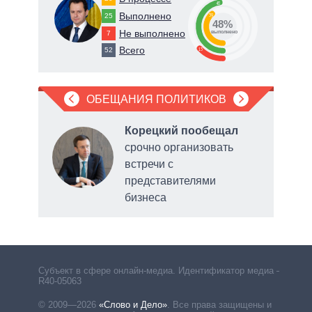
48
Выполнено
25
39
48%
71
Не выполнено
7
о
выполнено
Всего
13
52
ОБЕЩАНИЯ ПОЛИТИКОВ
Корецкий пообещал
срочно организовать
ую
встречи с
представителями
бизнеса
коми
Субъект в сфере онлайн-медиа. Идентификатор медиа –
R40-05063
© 2009—2026
«Слово и Дело»
.
Все права защищены и