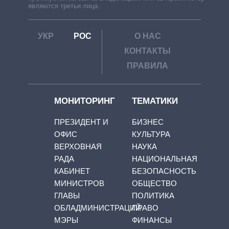
являются третьи лица.
УКР
РОС
О НАС
КОНТАКТЫ
ПРАВИЛА
МОНИТОРИНГ
ТЕМАТИКИ
ПРЕЗИДЕНТ И
БИЗНЕС
ОФИС
КУЛЬТУРА
ВЕРХОВНАЯ
НАУКА
РАДА
НАЦИОНАЛЬНАЯ
КАБИНЕТ
БЕЗОПАСНОСТЬ
МИНИСТРОВ
ОБЩЕСТВО
ГЛАВЫ
ПОЛИТИКА
ОБЛАДМИНИСТРАЦИЙ
ПРАВО
МЭРЫ
ФИНАНСЫ