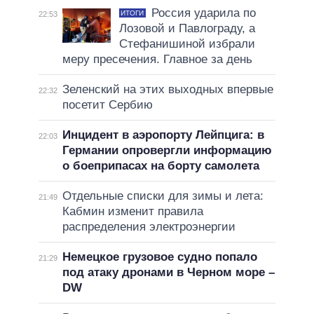
Россия ударила по
ИТОГИ
22:53
Лозовой и Павлограду, а
Стефанишиной избрали
меру пресечения. Главное за день
Зеленский на этих выходных впервые
22:32
посетит Сербию
Инцидент в аэропорту Лейпцига: в
22:03
Германии опровергли информацию
о боеприпасах на борту самолета
Отдельные списки для зимы и лета:
21:49
Кабмин изменит правила
распределения электроэнергии
Немецкое грузовое судно попало
21:29
под атаку дронами в Черном море –
DW