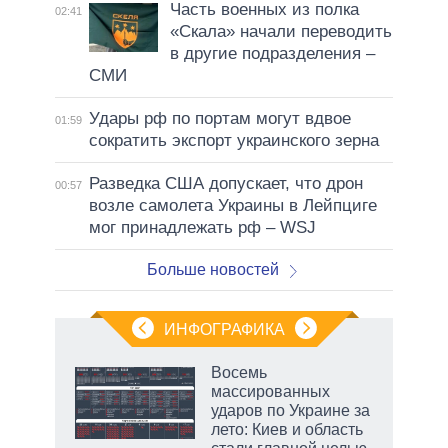
Часть военных из полка
02:41
«Скала» начали переводить
в другие подразделения –
СМИ
Удары рф по портам могут вдвое
01:59
сократить экспорт украинского зерна
Разведка США допускает, что дрон
00:57
возле самолета Украины в Лейпциге
мог принадлежать рф – WSJ
Больше новостей
ИНФОГРАФИКА
 как
Восемь
чипы
массированных
ды и
ударов по Украине за
т на
лето: Киев и область