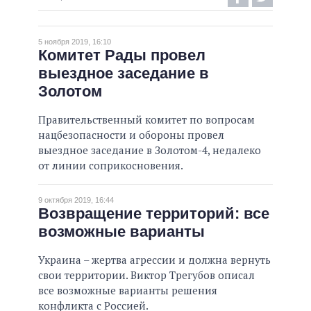
ВЫПОЛНЕННЫЕ ОБЕЩАНИЯ
5 ноября 2019, 16:10
НЕВЫПОЛНЕННЫЕ ОБЕЩАНИЯ
Комитет Рады провел
выездное заседание в
ОБЕЩАНИЯ В ПРОЦЕССЕ
Золотом
ВСЕ ОБЕЩАНИЯ
АРХИВНЫЕ ОБЕЩАНИЯ
Правительственный комитет по вопросам
нацбезопасности и обороны провел
выездное заседание в Золотом-4, недалеко
от линии соприкосновения.
9 октября 2019, 16:44
Возвращение территорий: все
возможные варианты
Украина – жертва агрессии и должна вернуть
свои территории. Виктор Трегубов описал
все возможные варианты решения
конфликта с Россией.