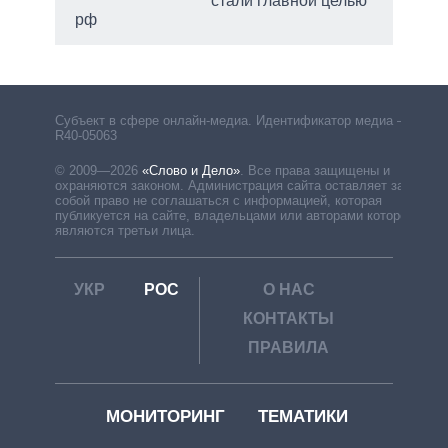
стали главной целью
рф
Субъект в сфере онлайн-медиа. Идентификатор медиа –
R40-05063
© 2009—2026
«Слово и Дело»
.
Все права защищены и
охраняются законом. Администрация сайта оставляет за
собой право не соглашаться с информацией, которая
публикуется на сайте, владельцами или авторами которой
являются третьи лица.
УКР
РОС
О НАС
КОНТАКТЫ
ПРАВИЛА
МОНИТОРИНГ
ТЕМАТИКИ