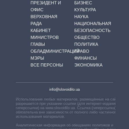
ПРЕЗИДЕНТ И
БИЗНЕС
ОФИС
КУЛЬТУРА
ВЕРХОВНАЯ
НАУКА
РАДА
НАЦИОНАЛЬНАЯ
КАБИНЕТ
БЕЗОПАСНОСТЬ
МИНИСТРОВ
ОБЩЕСТВО
ГЛАВЫ
ПОЛИТИКА
ОБЛАДМИНИСТРАЦИЙ
ПРАВО
МЭРЫ
ФИНАНСЫ
ВСЕ ПЕРСОНЫ
ЭКОНОМИКА
info@slovoidilo.ua
Использование любых материалов, размещённых на сайте,
разрешается при указании ссылки (для интернет-изданий —
гиперссылки) на www.slovoidilo.ua. Ссылка (гиперссылка)
обязательна вне зависимости от полного либо частичного
использования материалов.
Аналитическая информация об обещаниях политиков и