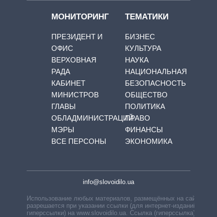
МОНИТОРИНГ
ТЕМАТИКИ
ПРЕЗИДЕНТ И
БИЗНЕС
ОФИС
КУЛЬТУРА
ВЕРХОВНАЯ
НАУКА
РАДА
НАЦИОНАЛЬНАЯ
КАБИНЕТ
БЕЗОПАСНОСТЬ
МИНИСТРОВ
ОБЩЕСТВО
ГЛАВЫ
ПОЛИТИКА
ОБЛАДМИНИСТРАЦИЙ
ПРАВО
МЭРЫ
ФИНАНСЫ
ВСЕ ПЕРСОНЫ
ЭКОНОМИКА
info@slovoidilo.ua
Использование любых материалов, размещённых на сайте,
разрешается при указании ссылки (для интернет-изданий —
гиперссылки) на www.slovoidilo.ua. Ссылка (гиперссылка)