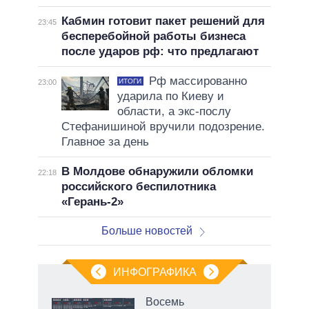
Кабмин готовит пакет решений для
23:45
бесперебойной работы бизнеса
после ударов рф: что предлагают
Рф массированно
ИТОГИ
23:00
ударила по Киеву и
области, а экс-послу
Стефанишиной вручили подозрение.
Главное за день
В Молдове обнаружили обломки
22:18
российского беспилотника
«Герань-2»
Больше новостей
ИНФОГРАФИКА
еля
Восемь