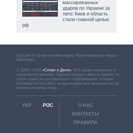
массированных
ударов по Украине за
лето: Киев и область
стали главной целью
рф
Субъект в сфере онлайн-медиа. Идентификатор медиа –
R40-05063
© 2009—2026
«Слово и Дело»
.
Все права защищены и
охраняются законом. Администрация сайта оставляет за
собой право не соглашаться с информацией, которая
публикуется на сайте, владельцами или авторами которой
являются третьи лица.
УКР
РОС
О НАС
КОНТАКТЫ
ПРАВИЛА