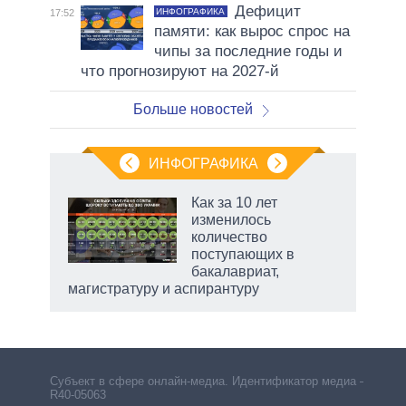
Дефицит
ИНФОГРАФИКА
17:52
памяти: как вырос спрос на
чипы за последние годы и
что прогнозируют на 2027-й
Больше новостей
ИНФОГРАФИКА
 5
Как за 10 лет
го
изменилось
сть
количество
ВР
поступающих в
бакалавриат,
магистратуру и аспирантуру
Субъект в сфере онлайн-медиа. Идентификатор медиа –
R40-05063