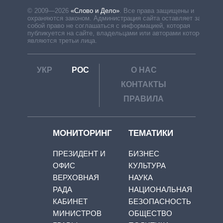
© 2009—2026
«Слово и Дело»
.
Все права защищены и
охраняются законом. Администрация сайта оставляет за
собой право не соглашаться с информацией, которая
публикуется на сайте, владельцами или авторами которой
являются третьи лица.
УКР
РОС
О НАС
КОНТАКТЫ
ПРАВИЛА
МОНИТОРИНГ
ТЕМАТИКИ
ПРЕЗИДЕНТ И
БИЗНЕС
ОФИС
КУЛЬТУРА
ВЕРХОВНАЯ
НАУКА
РАДА
НАЦИОНАЛЬНАЯ
КАБИНЕТ
БЕЗОПАСНОСТЬ
МИНИСТРОВ
ОБЩЕСТВО