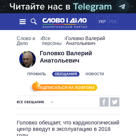
УКР
РОС
НОВОСТИ
Слово и
›
Все
›
Головко Валерий
Дело
персоны
Анатольевич
ОБЕЩАНИЯ
ЛЕНТА
ПОЛИТИКА
Головко Валерий
Анатольевич
СОБЫТИЯ
ЭКОНОМИКА
ПОЛИТИКИ
СТАТЬИ
ОБЩЕСТВО
ПРОФИЛЬ
ОБЕЩАНИЯ
НОВОСТИ
ИНФОГРАФИКА
МНЕНИЯ
МИР
ВСЕ ПОЛИТИКИ
ОБЗОРЫ
ПРЕЗИДЕНТ И ОФИС
ПОДПИСАТЬСЯ НА ПОЛИТИКА
ВИДЕО
ДАЙДЖЕСТЫ
ВЕРХОВНАЯ РАДА
ВСЕ ОБЕЩАНИЯ
ПОДДЕРЖАТЬ
КАБИНЕТ МИНИСТРОВ
ВЫПОЛНЕННЫЕ ОБЕЩАНИЯ
ГЛАВЫ ОБЛАДМИНИСТРАЦИЙ
СРАВНЕНИЕ ПОЛИТИКОВ
Головко обещает, что кардиологический
МЭРЫ
НЕВЫПОЛНЕННЫЕ ОБЕЩАНИЯ
центр введут в эксплуатацию в 2018
ВСЕ ПЕРСОНЫ
ОБЕЩАНИЯ В ПРОЦЕССЕ
году