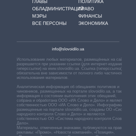
ГЛАВЫ
ПОЛИТИКА
ОБЛАДМИНИСТРАЦИЙ
ПРАВО
МЭРЫ
ФИНАНСЫ
ВСЕ ПЕРСОНЫ
ЭКОНОМИКА
info@slovoidilo.ua
Использование любых материалов, размещённых на сайте,
разрешается при указании ссылки (для интернет-изданий —
гиперссылки) на www.slovoidilo.ua. Ссылка (гиперссылка)
обязательна вне зависимости от полного либо частичного
использования материалов.
Аналитическая информация об обещаниях политиков и
чиновников, размещенных на портале slovoidilo.ua, а также
информация о состоянии выполнения этих обещаний,
собрана и обработана ООО «ИА Слово и Дело» и является
собственностью ООО «ИА Слово и Дело». Инфографики,
размещенные на портале slovoidilo.ua, созданы ОО «Система
народного контроля Слово и Дело» и являются
собственностью ОО «Система народного контроля Слово и
Дело».
Материалы, отмеченные значками, публикуются на правах
рекламы: «Промо», «Новости компаний», «Позиция»,