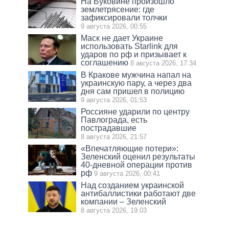
На Буковине произошло
землетрясение: где
зафиксировали толчки
9 августа 2026, 00:55
Маск не дает Украине
использовать Starlink для
ударов по рф и призывает к
соглашению
8 августа 2026, 17:34
В Кракове мужчина напал на
украинскую пару, а через два
дня сам пришел в полицию
9 августа 2026, 01:53
Россияне ударили по центру
Павлограда, есть
пострадавшие
8 августа 2026, 21:57
«Впечатляющие потери»:
Зеленский оценил результаты
40-дневной операции против
рф
9 августа 2026, 00:41
Над созданием украинской
антибаллистики работают две
компании – Зеленский
8 августа 2026, 19:03