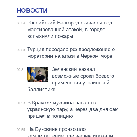
НОВОСТИ
Российский Белгород оказался под
03:56
массированной атакой, в городе
вспыхнули пожары
Турция передала рф предложение о
02:58
моратории на атаки в Черном море
Зеленский назвал
02:31
возможные сроки боевого
применения украинской
баллистики
В Кракове мужчина напал на
01:53
украинскую пару, а через два дня сам
пришел в полицию
На Буковине произошло
00:55
землетрясение: где зафиксировали