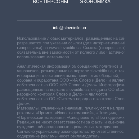
ВСЕ ПЕРСОНЫ
ЭКОНОМИКА
info@slovoidilo.ua
Использование любых материалов, размещённых на сайте,
разрешается при указании ссылки (для интернет-изданий —
гиперссылки) на www.slovoidilo.ua. Ссылка (гиперссылка)
обязательна вне зависимости от полного либо частичного
использования материалов.
Аналитическая информация об обещаниях политиков и
чиновников, размещенных на портале slovoidilo.ua, а также
информация о состоянии выполнения этих обещаний,
собрана и обработана ООО «ИА Слово и Дело» и является
собственностью ООО «ИА Слово и Дело». Инфографики,
размещенные на портале slovoidilo.ua, созданы ОО «Система
народного контроля Слово и Дело» и являются
собственностью ОО «Система народного контроля Слово и
Дело».
Материалы, отмеченные значками, публикуются на правах
рекламы: «Промо», «Новости компаний», «Позиция»,
«Партнерский материал», «Спецпроект», «При поддержке».
Редакция не несет ответственности за факты и оценочные
суждения, обнародованные в рекламных материалах.
Согласно украинскому законодательству ответственность за
содержание рекламы несет рекламодатель.