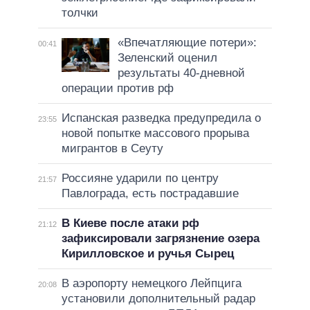
толчки
«Впечатляющие потери»:
00:41
Зеленский оценил
результаты 40-дневной
операции против рф
Испанская разведка предупредила о
23:55
новой попытке массового прорыва
мигрантов в Сеуту
Россияне ударили по центру
21:57
Павлограда, есть пострадавшие
В Киеве после атаки рф
21:12
зафиксировали загрязнение озера
Кирилловское и ручья Сырец
В аэропорту немецкого Лейпцига
20:08
установили дополнительный радар