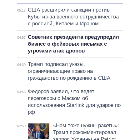
США расширили санкции против
05:17
Кубы из-за военного сотрудничества
с россией, Китаем и Ираном
Советник президента предупредил
04:57
бизнес о фейковых письмах с
угрозами атак дронов
Трамп подписал указы,
04:39
ограничивающие право на
гражданство по рождению в США
Федоров заявил, что ведет
03:56
переговоры с Маском об
использования Starlink для ударов по
рф
«Нам тоже нужны ракеты»:
02:59
Трамп прокомментировал
запрос Украины на Patriot