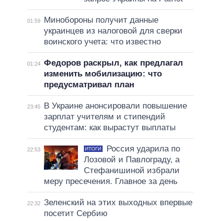
Минобороны получит данные
01:59
украинцев из налоговой для сверки
воинского учета: что известно
Федоров раскрыл, как предлагал
01:24
изменить мобилизацию: что
предусматривал план
В Украине анонсировали повышение
23:45
зарплат учителям и стипендий
студентам: как вырастут выплаты
Россия ударила по
ИТОГИ
22:53
Лозовой и Павлограду, а
Стефанишиной избрали
меру пресечения. Главное за день
Зеленский на этих выходных впервые
22:32
посетит Сербию