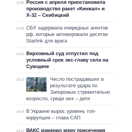
Россия с апреля приостановила
15:05
производство ракет «Кинжал» и
Х-32 – Скибицкий
СБУ задержала очередных агентов
14:58
рф, которые активировали десятки
Starlink для врага
Верховный суд отпустил под
14:41
условный срок экс-главу села на
Сумщине
Число пострадавших в
14:27
результате удара по
Запорожью стремительно
возросло, среди них – дети
В Украине вырос уровень топ-
14:19
коррупции – глава САП
ВАКС изменил меру пресечения
14:17