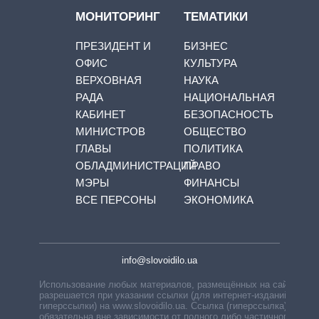
МОНИТОРИНГ
ТЕМАТИКИ
ПРЕЗИДЕНТ И
БИЗНЕС
ОФИС
КУЛЬТУРА
ВЕРХОВНАЯ
НАУКА
РАДА
НАЦИОНАЛЬНАЯ
КАБИНЕТ
БЕЗОПАСНОСТЬ
МИНИСТРОВ
ОБЩЕСТВО
ГЛАВЫ
ПОЛИТИКА
ОБЛАДМИНИСТРАЦИЙ
ПРАВО
МЭРЫ
ФИНАНСЫ
ВСЕ ПЕРСОНЫ
ЭКОНОМИКА
info@slovoidilo.ua
Использование любых материалов, размещённых на сайте,
разрешается при указании ссылки (для интернет-изданий —
гиперссылки) на www.slovoidilo.ua. Ссылка (гиперссылка)
обязательна вне зависимости от полного либо частичного