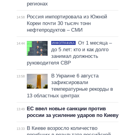
регионах
Россия импортировала из Южной
14:58
Кореи почти 30 тысяч тонн
нефтепродуктов – СМИ
От 1 месяца –
ИНФОГРАФИКА
14:44
до 5 лет: кто и как долго
занимал должность
руководителя СВР
В Украине 6 августа
13:58
зафиксировали
температурные рекорды в
13 областных центрах
ЕС ввел новые санкции против
13:49
россии за усиление ударов по Киеву
В Киеве возросло количество
13:33
погибших в результате российской