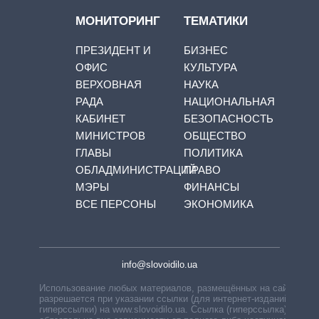
МОНИТОРИНГ
ТЕМАТИКИ
ПРЕЗИДЕНТ И
БИЗНЕС
ОФИС
КУЛЬТУРА
ВЕРХОВНАЯ
НАУКА
РАДА
НАЦИОНАЛЬНАЯ
КАБИНЕТ
БЕЗОПАСНОСТЬ
МИНИСТРОВ
ОБЩЕСТВО
ГЛАВЫ
ПОЛИТИКА
ОБЛАДМИНИСТРАЦИЙ
ПРАВО
МЭРЫ
ФИНАНСЫ
ВСЕ ПЕРСОНЫ
ЭКОНОМИКА
info@slovoidilo.ua
Использование любых материалов, размещённых на сайте,
разрешается при указании ссылки (для интернет-изданий —
гиперссылки) на www.slovoidilo.ua. Ссылка (гиперссылка)