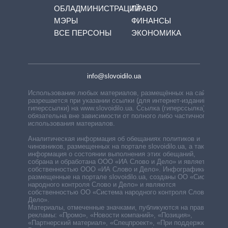
ОБЛАДМИНИСТРАЦИЙ
ПРАВО
МЭРЫ
ФИНАНСЫ
ВСЕ ПЕРСОНЫ
ЭКОНОМИКА
info@slovoidilo.ua
Использование любых материалов, размещённых на сайте,
разрешается при указании ссылки (для интернет-изданий —
гиперссылки) на www.slovoidilo.ua. Ссылка (гиперссылка)
обязательна вне зависимости от полного либо частичного
использования материалов.
Аналитическая информация об обещаниях политиков и
чиновников, размещенных на портале slovoidilo.ua, а также
информация о состоянии выполнения этих обещаний,
собрана и обработана ООО «ИА Слово и Дело» и является
собственностью ООО «ИА Слово и Дело». Инфографики,
размещенные на портале slovoidilo.ua, созданы ОО «Система
народного контроля Слово и Дело» и являются
собственностью ОО «Система народного контроля Слово и
Дело».
Материалы, отмеченные значками, публикуются на правах
рекламы: «Промо», «Новости компаний», «Позиция»,
«Партнерский материал», «Спецпроект», «При поддержке».