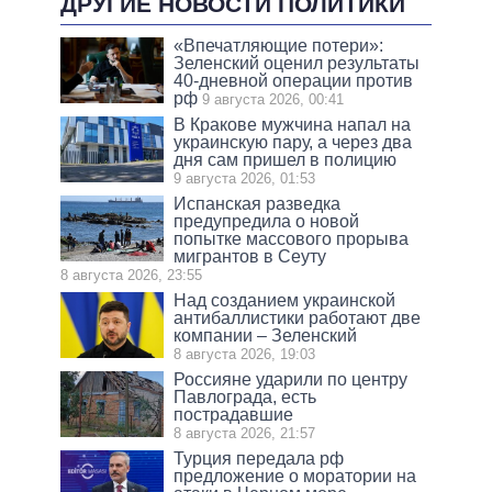
ДРУГИЕ НОВОСТИ ПОЛИТИКИ
«Впечатляющие потери»:
Зеленский оценил результаты
40-дневной операции против
рф
9 августа 2026, 00:41
В Кракове мужчина напал на
украинскую пару, а через два
дня сам пришел в полицию
9 августа 2026, 01:53
Испанская разведка
предупредила о новой
попытке массового прорыва
мигрантов в Сеуту
8 августа 2026, 23:55
Над созданием украинской
антибаллистики работают две
компании – Зеленский
8 августа 2026, 19:03
Россияне ударили по центру
Павлограда, есть
пострадавшие
8 августа 2026, 21:57
Турция передала рф
предложение о моратории на