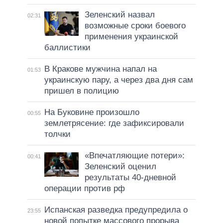
Зеленский назвал
02:31
возможные сроки боевого
применения украинской
баллистики
В Кракове мужчина напал на
01:53
украинскую пару, а через два дня сам
пришел в полицию
На Буковине произошло
00:55
землетрясение: где зафиксировали
толчки
«Впечатляющие потери»:
00:41
Зеленский оценил
результаты 40-дневной
операции против рф
Испанская разведка предупредила о
23:55
новой попытке массового прорыва