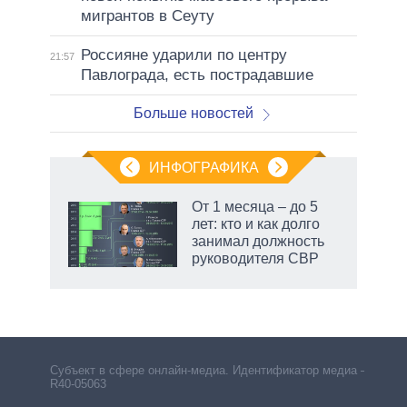
мигрантов в Сеуту
Россияне ударили по центру
21:57
Павлограда, есть пострадавшие
Больше новостей
ИНФОГРАФИКА
От 1 месяца – до 5
лет: кто и как долго
не за
занимал должность
асть
руководителя СВР
елью
Субъект в сфере онлайн-медиа. Идентификатор медиа –
R40-05063