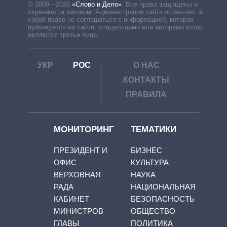
© 2009—2026
«Слово и Дело»
.
Все права защищены и
охраняются законом. Администрация сайта оставляет за
собой право не соглашаться с информацией, которая
публикуется на сайте, владельцами или авторами которой
являются третьи лица.
УКР
РОС
О НАС
КОНТАКТЫ
ПРАВИЛА
МОНИТОРИНГ
ТЕМАТИКИ
ПРЕЗИДЕНТ И
БИЗНЕС
ОФИС
КУЛЬТУРА
ВЕРХОВНАЯ
НАУКА
РАДА
НАЦИОНАЛЬНАЯ
КАБИНЕТ
БЕЗОПАСНОСТЬ
МИНИСТРОВ
ОБЩЕСТВО
ГЛАВЫ
ПОЛИТИКА