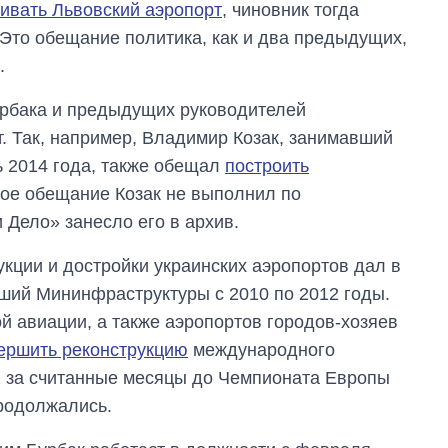
вивать Львовский аэропорт
, чиновник тогда
 Это обещание политика, как и два предыдущих,
.
урбака и предыдущих руководителей
 Так, например, Владимир Козак, занимавший
ь 2014 года, также обещал
построить
ое обещание Козак не выполнил по
 Дело» занесло его в архив.
Как за 10 лет
изменилось
кции и достройки украинских аэропортов дал в
количество
ший Мининфраструктуры с 2010 по 2012 годы.
поступающих в
бакалавриат,
й авиации, а также аэропортов городов-хозяев
магистратуру и
ершить реконструкцию
международного
аспирантуру
ь: за считанные месяцы до Чемпионата Европы
продолжались.