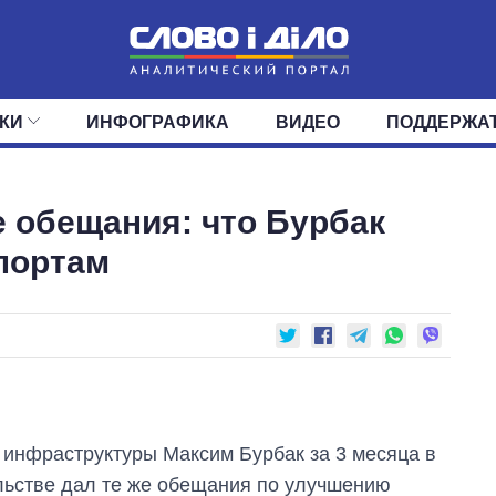
КИ
ИНФОГРАФИКА
ВИДЕО
ПОДДЕРЖА
ИС
ЛЕНТА
ВЕРХОВНАЯ РАДА
СОБЫТИЯ
СТАТЬИ
КАБИНЕТ МИНИСТРОВ
МНЕНИЯ
ОБЗОРЫ
ГЛАВЫ ОБЛАДМИНИ
ДАЙДЖЕСТЫ
 обещания: что Бурбак
ПОЛИТИКА
ДЕПУТАТЫ
ЭКОНОМИКА
КОМИТЕТЫ
ФРАКЦИИ
ОБЩЕСТВО
ОКРУГА
МИР
портам
 инфраструктуры Максим Бурбак за 3 месяца в
льстве дал те же обещания по улучшению