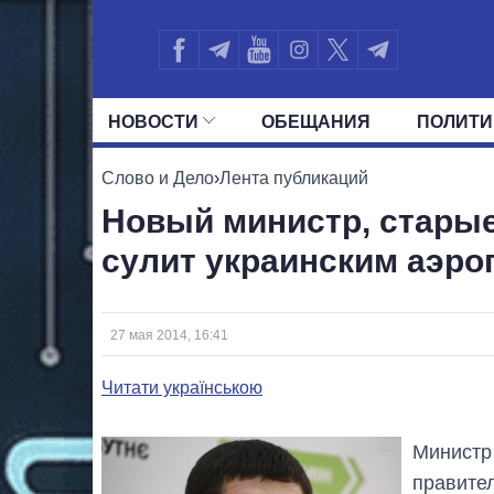
НОВОСТИ
ОБЕЩАНИЯ
ПОЛИТИ
ВСЕ ПОЛИТИКИ
ПРЕЗИДЕНТ И ОФ
Слово и Дело
›
Лента публикаций
Новый министр, старые
сулит украинским аэро
27 мая 2014, 16:41
Читати українською
Министр
правите