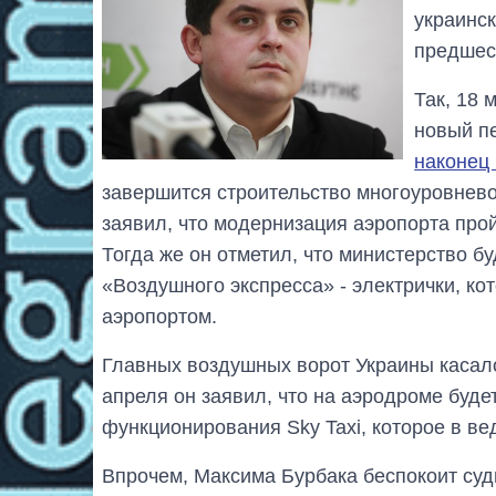
украинск
предшес
Так, 18 
новый п
наконец 
завершится строительство многоуровнево
заявил, что модернизация аэропорта про
Тогда же он отметил, что министерство б
«Воздушного экспресса» - электрички, ко
аэропортом.
Главных воздушных ворот Украины касал
апреля он заявил, что на аэродроме буд
функционирования Sky Taxi, которое в в
Впрочем, Максима Бурбака беспокоит судь