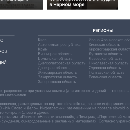
в Черном море
РЕГИОНЫ
Киев
Ивано-Франковская об
ИС
Автономная республика
Киевская область
Крым
Кировоградская област
РОВ
Винницкая область
Луганская область
Волынская область
Львовская область
ЦИЙ
Днепропетровская область
Николаевская область
Донецкая область
Одесская область
Житомирская область
Полтавская область
Закарпатская область
Ровенская область
Запорожская область
 разрешается при указании ссылки (для интернет-изданий — гиперссылки
ния материалов.
овников, размещенных на портале slovoidilo.ua, а также информация о 
«ИА Слово и Дело». Инфографики, размещенные на портале slovoidilo.
о контроля Слово и Дело».
х рекламы: «Промо», «Новости компаний», «Позиция», «Партнерский мат
е суждения, обнародованные в рекламных материалах. Согласно украин