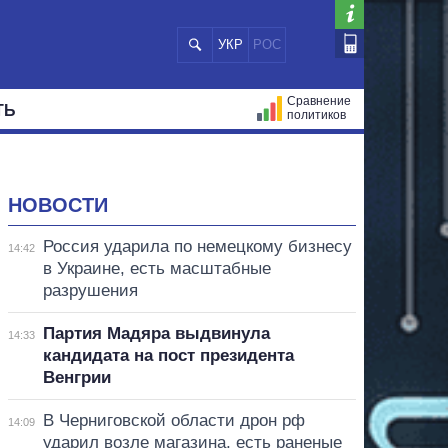
УКР
РОС
Сравнение
ТЬ
политиков
СТРАЦИЙ
МЭРЫ
ВСЕ ПЕРСОНЫ
НОВОСТИ
Россия ударила по немецкому бизнесу
14:42
в Украине, есть масштабные
разрушения
Партия Мадяра выдвинула
14:33
кандидата на пост президента
Венгрии
В Черниговской области дрон рф
14:09
ударил возле магазина, есть раненые