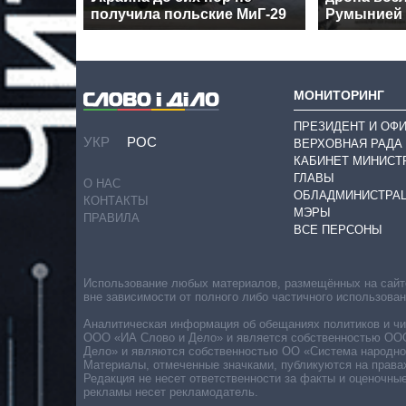
получила польские МиГ-29
Румынией
МОНИТОРИНГ
ПРЕЗИДЕНТ И ОФ
УКР
РОС
ВЕРХОВНАЯ РАДА
КАБИНЕТ МИНИСТ
ГЛАВЫ
О НАС
ОБЛАДМИНИСТРА
КОНТАКТЫ
МЭРЫ
ПРАВИЛА
ВСЕ ПЕРСОНЫ
Использование любых материалов, размещённых на сайте,
вне зависимости от полного либо частичного использова
Аналитическая информация об обещаниях политиков и чин
ООО «ИА Слово и Дело» и является собственностью ООО 
Дело» и являются собственностью ОО «Система народног
Материалы, отмеченные значками, публикуются на права
Редакция не несет ответственности за факты и оценочны
рекламы несет рекламодатель.