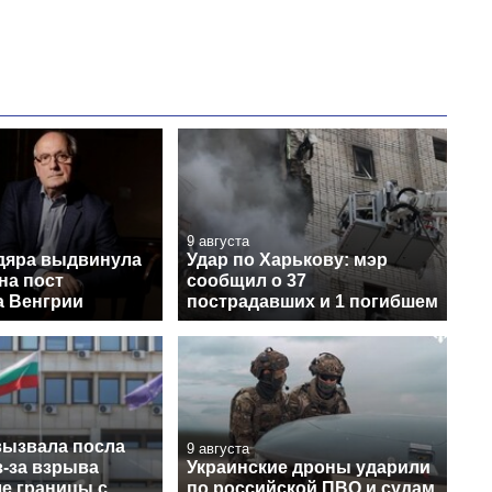
9 августа
дяра выдвинула
Удар по Харькову: мэр
на пост
сообщил о 37
а Венгрии
пострадавших и 1 погибшем
вызвала посла
9 августа
з-за взрыва
Украинские дроны ударили
ле границы с
по российской ПВО и судам