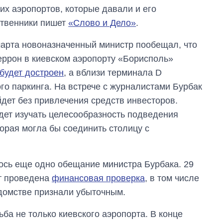
их аэропортов, которые давали и его
твенники пишет
«Слово и Дело»
.
марта новоназначенный министр пообещал, что
еррон в киевском аэропорту «Борисполь»
будет достроен
, а вблизи терминала D
го паркинга. На встрече с журналистами Бурбак
йдет без привлечения средств инвесторов.
удет изучать целесообразность подведения
торая могла бы соединить столицу с
ось еще одно обещание министра Бурбака. 29
ет проведена
финансовая проверка
, в том числе
едомстве признали убыточным.
ба не только киевского аэропорта. В конце