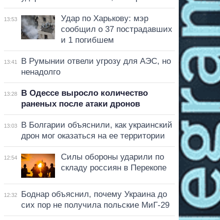
Удар по Харькову: мэр
13:53
сообщил о 37 пострадавших
и 1 погибшем
В Румынии отвели угрозу для АЭС, но
13:41
ненадолго
В Одессе выросло количество
13:28
раненых после атаки дронов
В Болгарии объяснили, как украинский
13:03
дрон мог оказаться на ее территории
Силы обороны ударили по
12:54
складу россиян в Перекопе
Боднар объяснил, почему Украина до
12:32
сих пор не получила польские МиГ-29