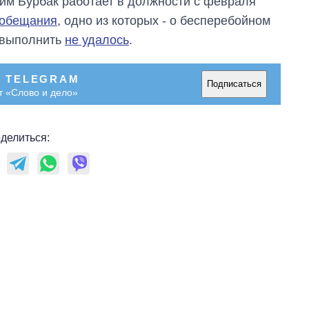
м Бурбак работает в должности с февраля
 обещания
, одно из которых - о бесперебойном
 выполнить
не удалось
.
В TELEGRAM
Подписаться
т «Слово и дело»
делиться: