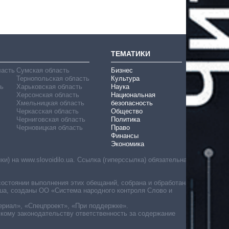
ТЕМАТИКИ
ласть
Сумская область
Бизнес
Тернопольская область
Культура
ь
Харьковская область
Наука
Херсонская область
Национальная
Хмельницкая область
безопасность
Черкасская область
Общество
Черниговская область
Политика
Черновицкая область
Право
Финансы
Экономика
) на www.slovoidilo.ua. Ссылка (гиперссылка) обязательна
состоянии выполнения этих обещаний, собрана и обработана
ua, созданы ОО «Система народного контроля Слово и
ериал», «Спецпроект», «При поддержке».
скому законодательству ответственность за содержание