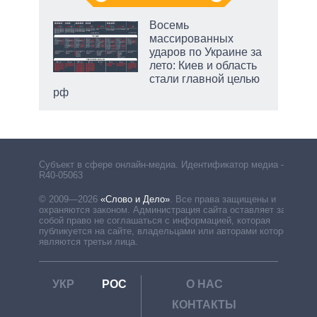
Восемь
массированных
ударов по Украине за
лето: Киев и область
стали главной целью
рф
Субъект в сфере онлайн-медиа. Идентификатор медиа –
R40-05063
© 2009—2026
«Слово и Дело»
.
Все права защищены и
охраняются законом. Администрация сайта оставляет за
собой право не соглашаться с информацией, которая
публикуется на сайте, владельцами или авторами которой
являются третьи лица.
УКР
РОС
О НАС
КОНТАКТЫ