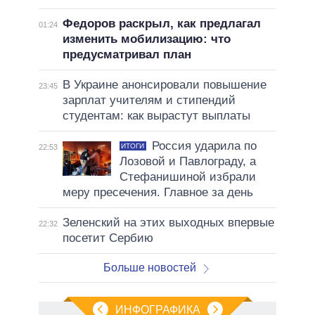
Федоров раскрыл, как предлагал
01:24
изменить мобилизацию: что
предусматривал план
В Украине анонсировали повышение
23:45
зарплат учителям и стипендий
студентам: как вырастут выплаты
Россия ударила по
ИТОГИ
22:53
Лозовой и Павлограду, а
Стефанишиной избрали
меру пресечения. Главное за день
Зеленский на этих выходных впервые
22:32
посетит Сербию
Больше новостей
ИНФОГРАФИКА