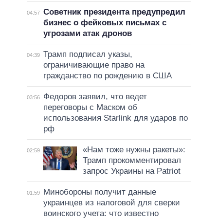
Советник президента предупредил
04:57
бизнес о фейковых письмах с
угрозами атак дронов
Трамп подписал указы,
04:39
ограничивающие право на
гражданство по рождению в США
Федоров заявил, что ведет
03:56
переговоры с Маском об
использования Starlink для ударов по
рф
«Нам тоже нужны ракеты»:
02:59
Трамп прокомментировал
запрос Украины на Patriot
Минобороны получит данные
01:59
украинцев из налоговой для сверки
воинского учета: что известно