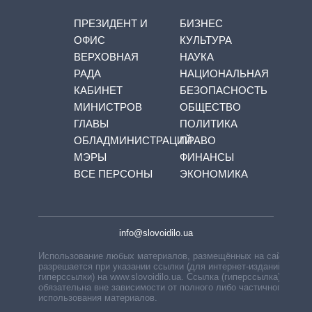
ПРЕЗИДЕНТ И
БИЗНЕС
ОФИС
КУЛЬТУРА
ВЕРХОВНАЯ
НАУКА
РАДА
НАЦИОНАЛЬНАЯ
КАБИНЕТ
БЕЗОПАСНОСТЬ
МИНИСТРОВ
ОБЩЕСТВО
ГЛАВЫ
ПОЛИТИКА
ОБЛАДМИНИСТРАЦИЙ
ПРАВО
МЭРЫ
ФИНАНСЫ
ВСЕ ПЕРСОНЫ
ЭКОНОМИКА
info@slovoidilo.ua
Использование любых материалов, размещённых на сайте,
разрешается при указании ссылки (для интернет-изданий —
гиперссылки) на www.slovoidilo.ua. Ссылка (гиперссылка)
обязательна вне зависимости от полного либо частичного
использования материалов.