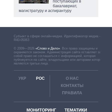
поступающих в
бакалавриат,
магистратуру и аспирантуру
Субъект в сфере онлайн-медиа. Идентификатор медиа –
R40-05063
© 2009—2026
«Слово и Дело»
.
Все права защищены и
охраняются законом. Администрация сайта оставляет за
собой право не соглашаться с информацией, которая
публикуется на сайте, владельцами или авторами которой
являются третьи лица.
УКР
РОС
О НАС
КОНТАКТЫ
ПРАВИЛА
МОНИТОРИНГ
ТЕМАТИКИ