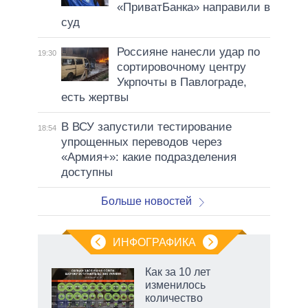
«ПриватБанка» направили в
суд
Россияне нанесли удар по
19:30
сортировочному центру
Укрпочты в Павлограде,
есть жертвы
В ВСУ запустили тестирование
18:54
упрощенных переводов через
«Армия+»: какие подразделения
доступны
Больше новостей
ИНФОГРАФИКА
рифы
Как за 10 лет
у в
изменилось
 на
количество