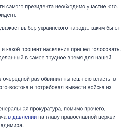
ти самого президента необходимо участие юго-
зидент.
 уважает выбор украинского народа, каким бы он
е и какой процент населения пришел голосовать,
 сделанный в самое трудное время для нашей
 в очередной раз обвинил нынешнюю власть в
юго-востока и потребовал вывести войска из
Сколько
картофеля
енеральная прокуратура, помимо прочего,
выращивали в
ича
в давлении
на главу православной церкви
Украине до и во
время большой
ладимира.
войны