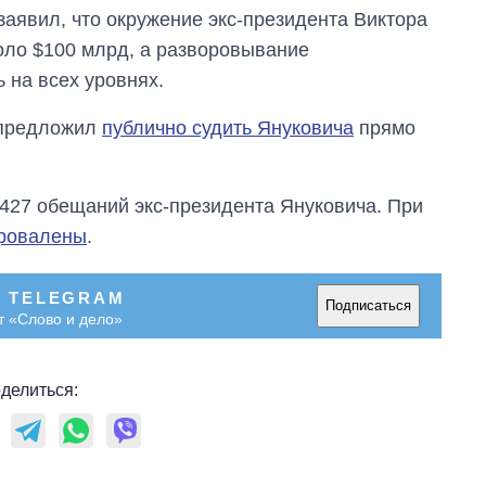
заявил, что окружение экс-президента Виктора
ло $100 млрд, а разворовывание
 на всех уровнях.
 предложил
публично судить Януковича
прямо
427 обещаний экс-президента Януковича. При
провалены
.
В TELEGRAM
Подписаться
т «Слово и дело»
делиться: