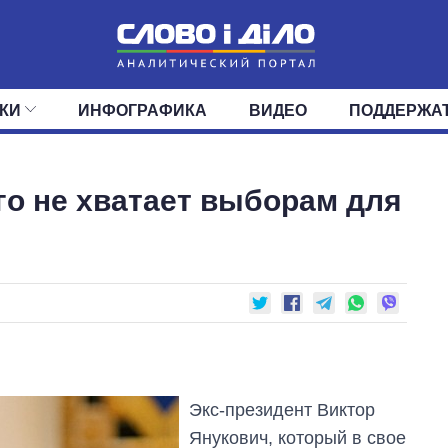
КИ
ИНФОГРАФИКА
ВИДЕО
ПОДДЕРЖА
ИС
ЛЕНТА
ВЕРХОВНАЯ РАДА
СОБЫТИЯ
СТАТЬИ
КАБИНЕТ МИНИСТРОВ
МНЕНИЯ
ОБЗОРЫ
ГЛАВЫ ОБЛАДМИНИ
ДАЙДЖЕСТЫ
го не хватает выборам для
ПОЛИТИКА
ДЕПУТАТЫ
ЭКОНОМИКА
КОМИТЕТЫ
ФРАКЦИИ
ОБЩЕСТВО
ОКРУГА
МИР
Экс-президент Виктор
Янукович, который в свое