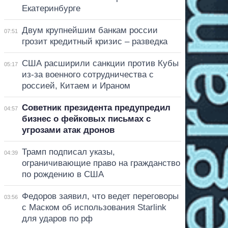
Екатеринбурге
Двум крупнейшим банкам россии
07:51
грозит кредитный кризис – разведка
США расширили санкции против Кубы
05:17
из-за военного сотрудничества с
россией, Китаем и Ираном
Советник президента предупредил
04:57
бизнес о фейковых письмах с
угрозами атак дронов
Трамп подписал указы,
04:39
ограничивающие право на гражданство
по рождению в США
Федоров заявил, что ведет переговоры
03:56
с Маском об использования Starlink
для ударов по рф