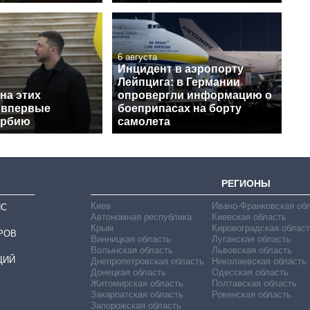
6 августа
Инцидент в аэропорту
Лейпцига: в Германии
на этих
опровергли информацию о
 впервые
боеприпасах на борту
ербию
самолета
РЕГИОНЫ
Киев
Ивано-Франковская об
ИС
Автономная республика
Киевская область
Крым
Кировоградская област
РОВ
Винницкая область
Луганская область
Волынская область
Львовская область
ЦИЙ
Днепропетровская область
Николаевская область
Донецкая область
Одесская область
Житомирская область
Полтавская область
Закарпатская область
Ровенская область
Запорожская область