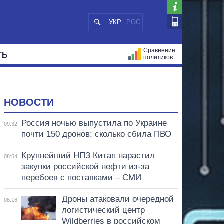
УКР
РОС
Сравнение
ТЬ
политиков
СТРАЦИЙ
МЭРЫ
ВСЕ ПЕРСОНЫ
НОВОСТИ
Россия ночью выпустила по Украине
09:32
почти 150 дронов: сколько сбила ПВО
Крупнейший НПЗ Китая нарастил
08:54
закупки российской нефти из-за
перебоев с поставками – СМИ
Дроны атаковали очередной
08:16
логистический центр
Wildberries в российском