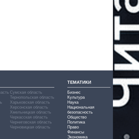
ТЕМАТИКИ
ласть
Сумская область
Бизнес
Тернопольская область
Культура
ь
Харьковская область
Наука
Херсонская область
Национальная
Хмельницкая область
безопасность
Черкасская область
Общество
Черниговская область
Политика
Черновицкая область
Право
Финансы
Экономика