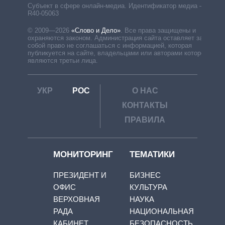
Субъект в сфере онлайн-медиа. Идентификатор медиа –
R40-05063
© 2009—2026
«Слово и Дело»
.
Все права защищены и
охраняются законом. Администрация сайта оставляет за
собой право не соглашаться с информацией, которая
публикуется на сайте, владельцами или авторами которой
являются третьи лица.
УКР
РОС
О НАС
КОНТАКТЫ
ПРАВИЛА
МОНИТОРИНГ
ТЕМАТИКИ
ПРЕЗИДЕНТ И
БИЗНЕС
ОФИС
КУЛЬТУРА
ВЕРХОВНАЯ
НАУКА
РАДА
НАЦИОНАЛЬНАЯ
КАБИНЕТ
БЕЗОПАСНОСТЬ