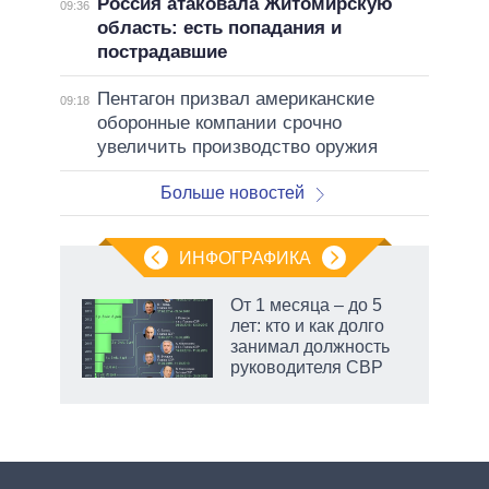
Россия атаковала Житомирскую
09:36
область: есть попадания и
пострадавшие
Пентагон призвал американские
09:18
оборонные компании срочно
увеличить производство оружия
Больше новостей
ИНФОГРАФИКА
 как
От 1 месяца – до 5
чипы
лет: кто и как долго
ды и
занимал должность
т на
руководителя СВР