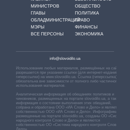
МИНИСТРОВ
ОБЩЕСТВО
ГЛАВЫ
ПОЛИТИКА
ОБЛАДМИНИСТРАЦИЙ
ПРАВО
МЭРЫ
ФИНАНСЫ
ВСЕ ПЕРСОНЫ
ЭКОНОМИКА
info@slovoidilo.ua
Использование любых материалов, размещённых на сайте,
разрешается при указании ссылки (для интернет-изданий —
гиперссылки) на www.slovoidilo.ua. Ссылка (гиперссылка)
обязательна вне зависимости от полного либо частичного
использования материалов.
Аналитическая информация об обещаниях политиков и
чиновников, размещенных на портале slovoidilo.ua, а также
информация о состоянии выполнения этих обещаний,
собрана и обработана ООО «ИА Слово и Дело» и является
собственностью ООО «ИА Слово и Дело». Инфографики,
размещенные на портале slovoidilo.ua, созданы ОО «Система
народного контроля Слово и Дело» и являются
собственностью ОО «Система народного контроля Слово и
Дело».