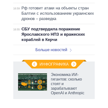
Рф готовит атаки на объекты стран
16:59
Балтии с использованием украинских
дронов – разведка
СБУ подтвердила поражение
16:55
Ярославского НПЗ и вражеских
кораблей в Керчи
Больше новостей
ИНФОГРАФИКА
еля
Экономика ИИ-
гигантов: сколько
стоят и
зарабатывают
OpenAI и Anthropic