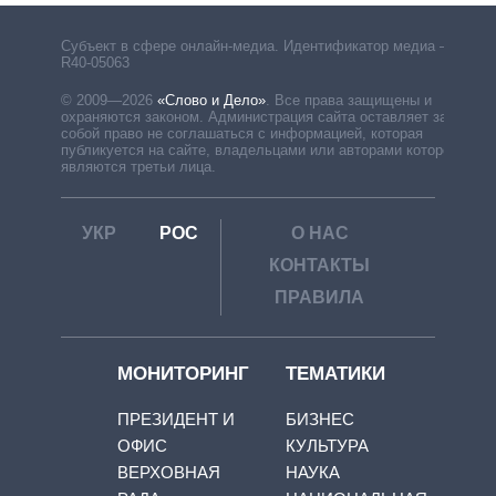
Субъект в сфере онлайн-медиа. Идентификатор медиа –
R40-05063
© 2009—2026
«Слово и Дело»
.
Все права защищены и
охраняются законом. Администрация сайта оставляет за
собой право не соглашаться с информацией, которая
публикуется на сайте, владельцами или авторами которой
являются третьи лица.
УКР
РОС
О НАС
КОНТАКТЫ
ПРАВИЛА
МОНИТОРИНГ
ТЕМАТИКИ
ПРЕЗИДЕНТ И
БИЗНЕС
ОФИС
КУЛЬТУРА
ВЕРХОВНАЯ
НАУКА