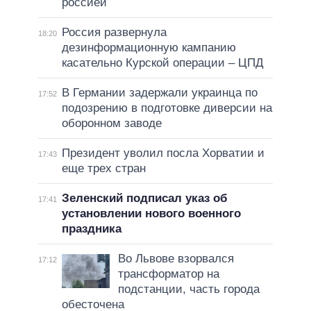
россией
Россия развернула
18:20
дезинформационную кампанию
касательно Курской операции – ЦПД
В Германии задержали украинца по
17:52
подозрению в подготовке диверсии на
оборонном заводе
Президент уволил посла Хорватии и
17:43
еще трех стран
Зеленский подписал указ об
17:41
установлении нового военного
праздника
Во Львове взорвался
17:12
трансформатор на
подстанции, часть города
обесточена