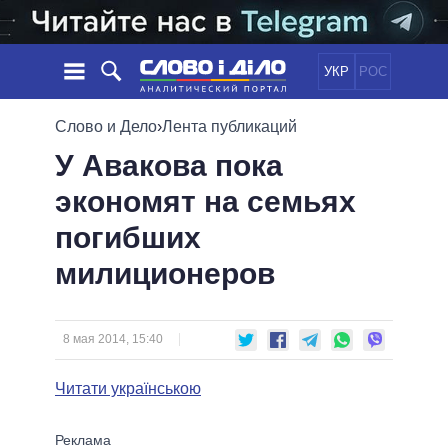
УКР
РОС
НОВОСТИ
Слово и Дело
›
Лента публикаций
У Авакова пока
ОБЕЩАНИЯ
ЛЕНТА
ПОЛИТИКА
экономят на семьях
СОБЫТИЯ
ЭКОНОМИКА
ПОЛИТИКИ
погибших
СТАТЬИ
ОБЩЕСТВО
ИНФОГРАФИКА
МНЕНИЯ
МИР
ВСЕ ПОЛИТИКИ
милиционеров
ОБЗОРЫ
ПРЕЗИДЕНТ И ОФИС
ВИДЕО
ДАЙДЖЕСТЫ
ВЕРХОВНАЯ РАДА
8 мая 2014, 15:40
ПОДДЕРЖАТЬ
КАБИНЕТ МИНИСТРОВ
ГЛАВЫ ОБЛАДМИНИСТРАЦИЙ
Читати українською
СРАВНЕНИЕ ПОЛИТИКОВ
МЭРЫ
ВСЕ ПЕРСОНЫ