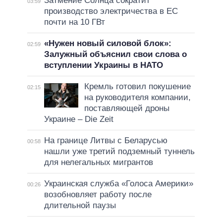
Затмение Солнца сократит
03:59
производство электричества в ЕС
почти на 10 ГВт
«Нужен новый силовой блок»:
02:59
Залужный объяснил свои слова о
вступлении Украины в НАТО
Кремль готовил покушение
02:15
на руководителя компании,
поставляющей дроны
Украине – Die Zeit
На границе Литвы с Беларусью
00:58
нашли уже третий подземный туннель
для нелегальных мигрантов
Украинская служба «Голоса Америки»
00:26
возобновляет работу после
длительной паузы