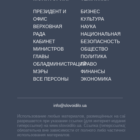
ПРЕЗИДЕНТ И
БИЗНЕС
ОФИС
КУЛЬТУРА
ВЕРХОВНАЯ
НАУКА
РАДА
НАЦИОНАЛЬНАЯ
КАБИНЕТ
БЕЗОПАСНОСТЬ
МИНИСТРОВ
ОБЩЕСТВО
ГЛАВЫ
ПОЛИТИКА
ОБЛАДМИНИСТРАЦИЙ
ПРАВО
МЭРЫ
ФИНАНСЫ
ВСЕ ПЕРСОНЫ
ЭКОНОМИКА
info@slovoidilo.ua
Использование любых материалов, размещённых на сайте,
разрешается при указании ссылки (для интернет-изданий —
гиперссылки) на www.slovoidilo.ua. Ссылка (гиперссылка)
обязательна вне зависимости от полного либо частичного
использования материалов.