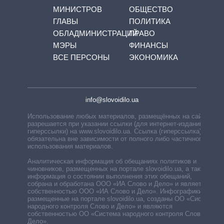
МИНИСТРОВ
ОБЩЕСТВО
ГЛАВЫ
ПОЛИТИКА
ОБЛАДМИНИСТРАЦИЙ
ПРАВО
МЭРЫ
ФИНАНСЫ
ВСЕ ПЕРСОНЫ
ЭКОНОМИКА
info@slovoidilo.ua
Использование любых материалов, размещённых на сайте,
разрешается при указании ссылки (для интернет-изданий —
гиперссылки) на www.slovoidilo.ua. Ссылка (гиперссылка)
обязательна вне зависимости от полного либо частичного
использования материалов.
Аналитическая информация об обещаниях политиков и
чиновников, размещенных на портале slovoidilo.ua, а также
информация о состоянии выполнения этих обещаний,
собрана и обработана ООО «ИА Слово и Дело» и является
собственностью ООО «ИА Слово и Дело». Инфографики,
размещенные на портале slovoidilo.ua, созданы ОО «Система
народного контроля Слово и Дело» и являются
собственностью ОО «Система народного контроля Слово и
Дело».