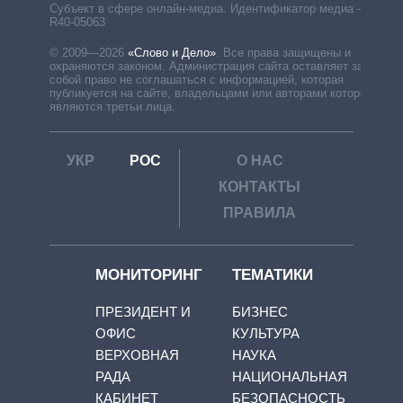
Субъект в сфере онлайн-медиа. Идентификатор медиа –
R40-05063
© 2009—2026
«Слово и Дело»
.
Все права защищены и
охраняются законом. Администрация сайта оставляет за
собой право не соглашаться с информацией, которая
публикуется на сайте, владельцами или авторами которой
являются третьи лица.
УКР
РОС
О НАС
КОНТАКТЫ
ПРАВИЛА
МОНИТОРИНГ
ТЕМАТИКИ
ПРЕЗИДЕНТ И
БИЗНЕС
ОФИС
КУЛЬТУРА
ВЕРХОВНАЯ
НАУКА
РАДА
НАЦИОНАЛЬНАЯ
КАБИНЕТ
БЕЗОПАСНОСТЬ