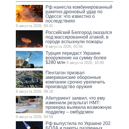
Рф нанесла комбинированный
ракетно-дроновый удар по
Одессе: что известно о
последствиях
9 августа 2026, 04:41
Российский Белгород оказался
под массированной атакой, в
городе вспыхнули пожары
9 августа 2026, 03:56
Турция передаст Украине
вооружение на сумму более
$280 млн
9 августа 2026, 10:09
Пентагон призвал
американские оборонные
компании срочно увеличить
производство оружия
9 августа 2026, 09:18
Абитуриент заявил, что ему
изменили результат НМТ:
проверка выявила возможную
подделку – омбудсмен
9 августа 2026, 04:59
Рф выпустила по Украине 202
БПЛА и ракеты различных