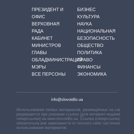
ПРЕЗИДЕНТ И
БИЗНЕС
ОФИС
КУЛЬТУРА
ВЕРХОВНАЯ
НАУКА
РАДА
НАЦИОНАЛЬНАЯ
КАБИНЕТ
БЕЗОПАСНОСТЬ
МИНИСТРОВ
ОБЩЕСТВО
ГЛАВЫ
ПОЛИТИКА
ОБЛАДМИНИСТРАЦИЙ
ПРАВО
МЭРЫ
ФИНАНСЫ
ВСЕ ПЕРСОНЫ
ЭКОНОМИКА
info@slovoidilo.ua
Использование любых материалов, размещённых на сайте,
разрешается при указании ссылки (для интернет-изданий —
гиперссылки) на www.slovoidilo.ua. Ссылка (гиперссылка)
обязательна вне зависимости от полного либо частичного
использования материалов.