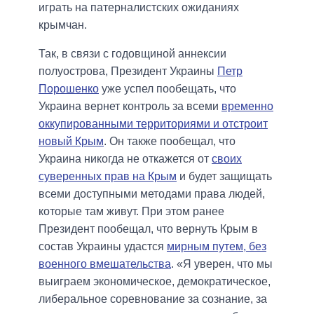
играть на патерналистских ожиданиях
крымчан.
Так, в связи с годовщиной аннексии
полуострова, Президент Украины
Петр
Порошенко
уже успел пообещать, что
Украина вернет контроль за всеми
временно
оккупированными территориями и отстроит
новый Крым
. Он также пообещал, что
Украина никогда не откажется от
своих
суверенных прав на Крым
и будет защищать
всеми доступными методами права людей,
которые там живут. При этом ранее
Президент пообещал, что вернуть Крым в
состав Украины удастся
мирным путем, без
военного вмешательства
. «Я уверен, что мы
выиграем экономическое, демократическое,
либеральное соревнование за сознание, за