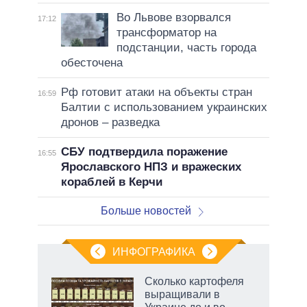
Во Львове взорвался
17:12
трансформатор на
подстанции, часть города
обесточена
Рф готовит атаки на объекты стран
16:59
Балтии с использованием украинских
дронов – разведка
СБУ подтвердила поражение
16:55
Ярославского НПЗ и вражеских
кораблей в Керчи
Больше новостей
ИНФОГРАФИКА
Сколько картофеля
выращивали в