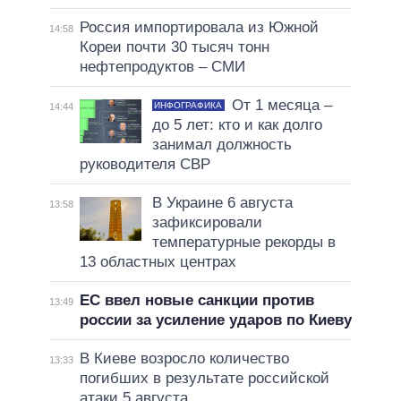
Россия импортировала из Южной
14:58
Кореи почти 30 тысяч тонн
нефтепродуктов – СМИ
От 1 месяца –
ИНФОГРАФИКА
14:44
до 5 лет: кто и как долго
занимал должность
руководителя СВР
В Украине 6 августа
13:58
зафиксировали
температурные рекорды в
13 областных центрах
ЕС ввел новые санкции против
13:49
россии за усиление ударов по Киеву
В Киеве возросло количество
13:33
погибших в результате российской
атаки 5 августа