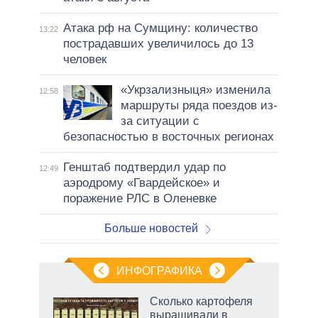
Атака рф на Сумщину: количество
13:22
пострадавших увеличилось до 13
человек
«Укрзализныця» изменила
12:58
маршруты ряда поездов из-
за ситуации с
безопасностью в восточных регионах
Генштаб подтвердил удар по
12:49
аэродрому «Гвардейское» и
поражение РЛС в Оленевке
Больше новостей
ИНФОГРАФИКА
Сколько картофеля
выращивали в