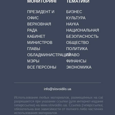
МОНИТОРИНГ
ТЕМАТИКИ
ПРЕЗИДЕНТ И
БИЗНЕС
ОФИС
КУЛЬТУРА
ВЕРХОВНАЯ
НАУКА
РАДА
НАЦИОНАЛЬНАЯ
КАБИНЕТ
БЕЗОПАСНОСТЬ
МИНИСТРОВ
ОБЩЕСТВО
ГЛАВЫ
ПОЛИТИКА
ОБЛАДМИНИСТРАЦИЙ
ПРАВО
МЭРЫ
ФИНАНСЫ
ВСЕ ПЕРСОНЫ
ЭКОНОМИКА
info@slovoidilo.ua
Использование любых материалов, размещённых на сайте,
разрешается при указании ссылки (для интернет-изданий —
гиперссылки) на www.slovoidilo.ua. Ссылка (гиперссылка)
обязательна вне зависимости от полного либо частичного
использования материалов.