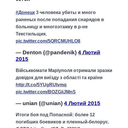
#Донецк
3 человека убиты и много
раненых после попадания снарядов в
больницу и многоэтажку в р-не
Текстильщик.
pic.twitter.com/5QRCMUHLO8
— Denton (@pandenik)
4 Лютий
2015
Військкомати Маріуполя отримали зразки
довідок для виїзду з області та країни
http://t.co/5YUgRUIvmq
pic.twitter.com/BOZGiiJMnS
— unian (@unian)
4 Лютий 2015
Итоги боя под Попасной: более 12
погибших боевиков и пленный-белорус.