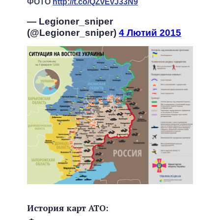
ФОТО
http://t.co/QZvEvJ33N9
— Legioner_sniper
(@Legioner_sniper)
4 Лютий 2015
История карт АТО: