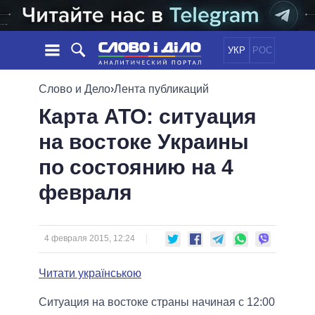
УКР
РОС
НОВОСТИ
Слово и Дело
›
Лента публикаций
Карта АТО: ситуация
ОБЕЩАНИЯ
ЛЕНТА
ПОЛИТИКА
на востоке Украины
СОБЫТИЯ
ЭКОНОМИКА
ПОЛИТИКИ
по состоянию на 4
СТАТЬИ
ОБЩЕСТВО
ИНФОГРАФИКА
МНЕНИЯ
МИР
ВСЕ ПОЛИТИКИ
февраля
ОБЗОРЫ
ПРЕЗИДЕНТ И ОФИС
ВИДЕО
ДАЙДЖЕСТЫ
ВЕРХОВНАЯ РАДА
4 февраля 2015, 12:24
ПОДДЕРЖАТЬ
КАБИНЕТ МИНИСТРОВ
ГЛАВЫ ОБЛАДМИНИСТРАЦИЙ
Читати українською
СРАВНЕНИЕ ПОЛИТИКОВ
МЭРЫ
Ситуация на востоке страны начиная с 12:00
ВСЕ ПЕРСОНЫ