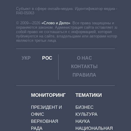
Субъект в сфере онлайн-медиа. Идентификатор медиа –
R40-05063
© 2009—2026
«Слово и Дело»
.
Все права защищены и
охраняются законом. Администрация сайта оставляет за
собой право не соглашаться с информацией, которая
публикуется на сайте, владельцами или авторами которой
являются третьи лица.
УКР
РОС
О НАС
КОНТАКТЫ
ПРАВИЛА
МОНИТОРИНГ
ТЕМАТИКИ
ПРЕЗИДЕНТ И
БИЗНЕС
ОФИС
КУЛЬТУРА
ВЕРХОВНАЯ
НАУКА
РАДА
НАЦИОНАЛЬНАЯ