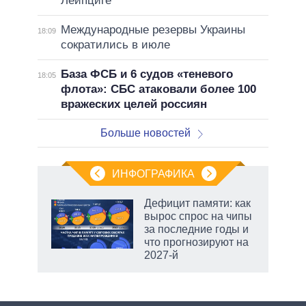
Лейпциге
Международные резервы Украины
18:09
сократились в июле
База ФСБ и 6 судов «теневого
18:05
флота»: СБС атаковали более 100
вражеских целей россиян
Больше новостей
ИНФОГРАФИКА
Дефицит памяти: как
вырос спрос на чипы
не за
за последние годы и
асть
что прогнозируют на
елью
2027-й