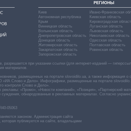
РЕГИОНЫ
Киев
Ивано-Франковская об
ИС
Автономная республика
Киевская область
Крым
Кировоградская област
РОВ
Винницкая область
Луганская область
Волынская область
Львовская область
ЦИЙ
Днепропетровская область
Николаевская область
Донецкая область
Одесская область
Житомирская область
Полтавская область
Закарпатская область
Ровенская область
Запорожская область
 разрешается при указании ссылки (для интернет-изданий — гиперссылки
ния материалов.
овников, размещенных на портале slovoidilo.ua, а также информация о 
«ИА Слово и Дело». Инфографики, размещенные на портале slovoidilo.
о контроля Слово и Дело».
х рекламы: «Промо», «Новости компаний», «Позиция», «Партнерский мат
е суждения, обнародованные в рекламных материалах. Согласно украин
R40-05063
раняются законом. Администрация сайта
, которая публикуется на сайте, владельцами