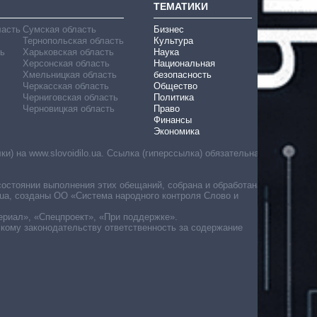
ТЕМАТИКИ
ласть
Сумская область
Бизнес
Тернопольская область
Культура
ь
Харьковская область
Наука
Херсонская область
Национальная
Хмельницкая область
безопасность
Черкасская область
Общество
Черниговская область
Политика
Черновицкая область
Право
Финансы
Экономика
) на www.slovoidilo.ua. Ссылка (гиперссылка) обязательна
состоянии выполнения этих обещаний, собрана и обработана
ua, созданы ОО «Система народного контроля Слово и
ериал», «Спецпроект», «При поддержке».
скому законодательству ответственность за содержание