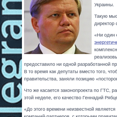
Украины.
Такую мы
директор 
«Ни один 
энергетич
комплексн
реализовы
предоставило ни одной разработанной п
В то время как депутаты вместо того, чт
правительства, заняли позицию «посторо
Что же касается законопроекта по ГТС, р
этой неделе, его качество Геннадий Рябц
«До этого времени неизвестной является
компаний-партнеров, с которыми правите