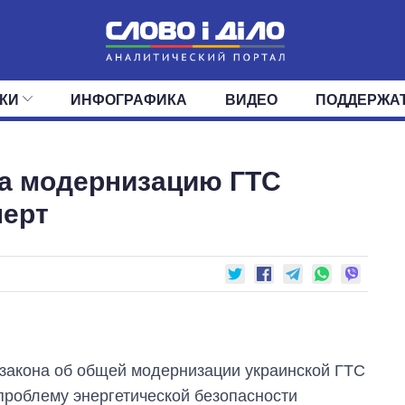
КИ
ИНФОГРАФИКА
ВИДЕО
ПОДДЕРЖА
ИС
ЛЕНТА
ВЕРХОВНАЯ РАДА
СОБЫТИЯ
СТАТЬИ
КАБИНЕТ МИНИСТРОВ
МНЕНИЯ
ОБЗОРЫ
ГЛАВЫ ОБЛАДМИНИ
ДАЙДЖЕСТЫ
а модернизацию ГТС
ПОЛИТИКА
ДЕПУТАТЫ
ЭКОНОМИКА
КОМИТЕТЫ
ФРАКЦИИ
ОБЩЕСТВО
ОКРУГА
МИР
перт
закона об общей модернизации украинской ГТС
проблему энергетической безопасности