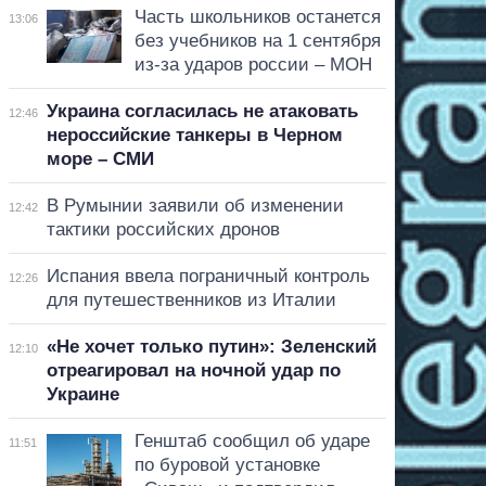
Часть школьников останется
13:06
без учебников на 1 сентября
из-за ударов россии – МОН
Украина согласилась не атаковать
12:46
нероссийские танкеры в Черном
море – СМИ
В Румынии заявили об изменении
12:42
тактики российских дронов
Испания ввела пограничный контроль
12:26
для путешественников из Италии
«Не хочет только путин»: Зеленский
12:10
отреагировал на ночной удар по
Украине
Генштаб сообщил об ударе
11:51
по буровой установке