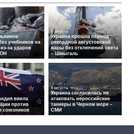
8 августа
льников
Украина прошла период
без учебников на
рекордной августовской
 из-за ударов
жары без отключений света
МОН
– Шмыгаль
8 августа
Украина согласилась не
андия ввела
атаковать нероссийские
кции против
танкеры в Черном море –
ее союзников
СМИ