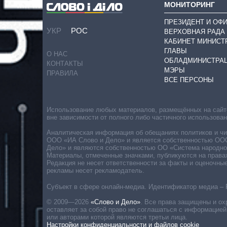
МОНИТОРИНГ
ПРЕЗИДЕНТ И ОФ
УКР
РОС
ВЕРХОВНАЯ РАДА
КАБИНЕТ МИНИСТ
ГЛАВЫ
О НАС
ОБЛАДМИНИСТРА
КОНТАКТЫ
МЭРЫ
ПРАВИЛА
ВСЕ ПЕРСОНЫ
Использование любых материалов, размещённых на сайте,
вне зависимости от полного либо частичного использова
Аналитическая информация об обещаниях политиков и чин
ООО «ИА Слово и Дело» и является собственностью ООО 
Дело» и являются собственностью ОО «Система народног
Материалы, отмеченные значками, публикуются на права
Редакция не несет ответственности за факты и оценочны
рекламы несет рекламодатель.
Субъект в сфере онлайн-медиа. Идентификатор медиа – 
© 2009—2026
«Слово и Дело»
.
Все права защищены и ох
оставляет за собой право не соглашаться с информацией
или авторами которой являются третьи лица.
Настройки конфиденциальности и файлов cookie