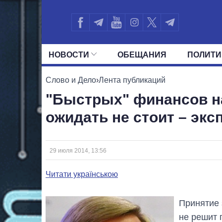
НОВОСТИ
ОБЕЩАНИЯ
ПОЛИТИ
ВСЕ ПОЛИТИКИ
ПРЕЗИДЕНТ И ОФ
Слово и Дело
›
Лента публикаций
"Быстрых" финансов н
ожидать не стоит – экс
29 июля 2014, 13:56
Читати українською
Принятие 
не решит 