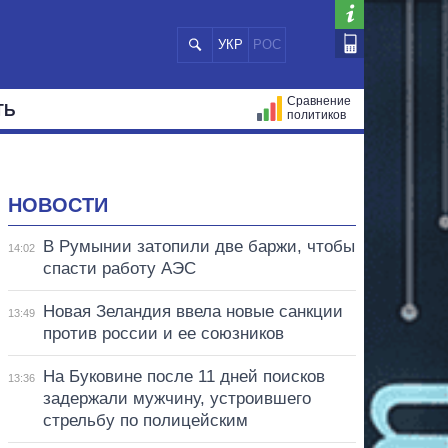
УКР
РОС
Сравнение
ТЬ
политиков
СТРАЦИЙ
МЭРЫ
ВСЕ ПЕРСОНЫ
НОВОСТИ
В Румынии затопили две баржи, чтобы
14:02
спасти работу АЭС
Новая Зеландия ввела новые санкции
13:49
против россии и ее союзников
На Буковине после 11 дней поисков
13:36
задержали мужчину, устроившего
стрельбу по полицейским