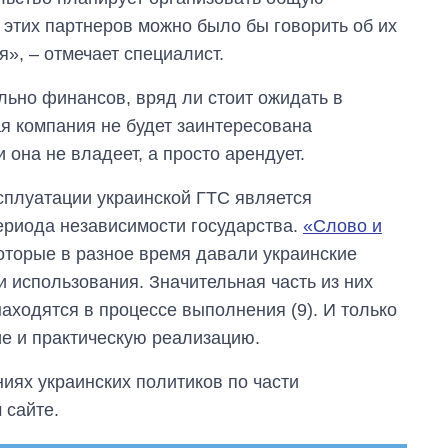
я этих партнеров можно было бы говорить об их
», – отмечает специалист.
ельно финансов, вряд ли стоит ожидать в
я компания не будет заинтересована
 она не владеет, а просто арендует.
сплуатации украинской ГТС является
ериода независимости государства.
«Слово и
оторые в разное время давали украинские
От 1 месяца – до 5
 использования. Значительная часть из них
лет: кто и как долго
аходятся в процессе выполнения (9). И только
занимал
должность
ие и практическую реализацию.
руководителя СВР
ях украинских политиков по части
 сайте.