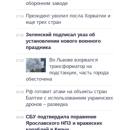
оборонном заводе
Президент уволил посла Хорватии и
17:43
еще трех стран
Зеленский подписал указ об
17:41
установлении нового военного
праздника
Во Львове взорвался
17:12
трансформатор на
подстанции, часть города
обесточена
Рф готовит атаки на объекты стран
16:59
Балтии с использованием украинских
дронов – разведка
СБУ подтвердила поражение
16:55
Ярославского НПЗ и вражеских
кораблей в Керчи