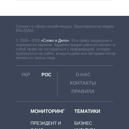
Субъект в сфере онлайн-медиа. Идентификатор медиа –
R40-05063
© 2009—2026
«Слово и Дело»
.
Все права защищены и
охраняются законом. Администрация сайта оставляет за
собой право не соглашаться с информацией, которая
публикуется на сайте, владельцами или авторами которой
являются третьи лица.
УКР
РОС
О НАС
КОНТАКТЫ
ПРАВИЛА
МОНИТОРИНГ
ТЕМАТИКИ
ПРЕЗИДЕНТ И
БИЗНЕС