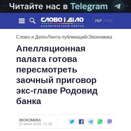
УКР
РОС
НОВОСТИ
Слово и Дело
›
Лента публикаций
›
Экономика
Апелляционная
ОБЕЩАНИЯ
ЛЕНТА
ПОЛИТИКА
палата готова
СОБЫТИЯ
ЭКОНОМИКА
ПОЛИТИКИ
пересмотреть
СТАТЬИ
ОБЩЕСТВО
ИНФОГРАФИКА
МНЕНИЯ
МИР
ВСЕ ПОЛИТИКИ
заочный приговор
ОБЗОРЫ
ПРЕЗИДЕНТ И ОФИС
экс-главе Родовид
ВИДЕО
ДАЙДЖЕСТЫ
ВЕРХОВНАЯ РАДА
банка
ПОДДЕРЖАТЬ
КАБИНЕТ МИНИСТРОВ
ГЛАВЫ ОБЛАДМИНИСТРАЦИЙ
СРАВНЕНИЕ ПОЛИТИКОВ
МЭРЫ
ЭКОНОМИКА
18 июня 2026, 12:38
ВСЕ ПЕРСОНЫ