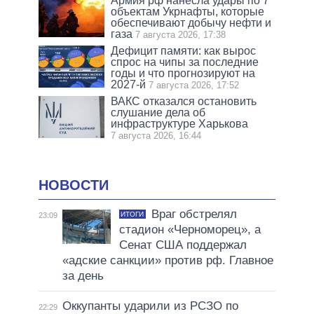
Армия рф нанесла удары по 7
объектам Укрнафты, которые
обеспечивают добычу нефти и
газа
7 августа 2026, 17:38
Дефицит памяти: как вырос
спрос на чипы за последние
годы и что прогнозируют на
2027-й
7 августа 2026, 17:52
ВАКС отказался остановить
слушание дела об
инфраструктуре Харькова
7 августа 2026, 16:44
НОВОСТИ
Враг обстрелял
ИТОГИ
23:09
стадион «Черноморец», а
Сенат США поддержал
«адские санкции» против рф. Главное
за день
Оккупанты ударили из РСЗО по
22:29