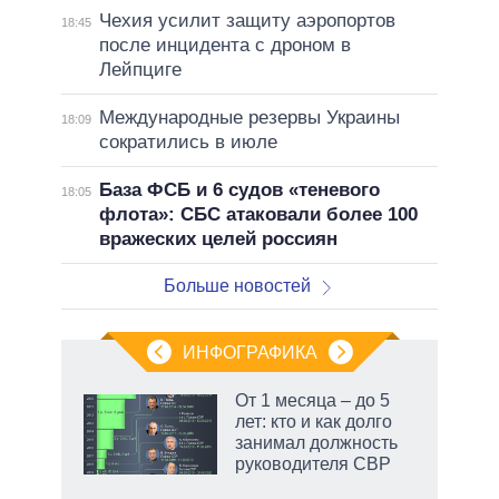
Чехия усилит защиту аэропортов
18:45
после инцидента с дроном в
Лейпциге
Международные резервы Украины
18:09
сократились в июле
База ФСБ и 6 судов «теневого
18:05
флота»: СБС атаковали более 100
вражеских целей россиян
Больше новостей
ИНФОГРАФИКА
От 1 месяца – до 5
лет: кто и как долго
не за
занимал должность
асть
руководителя СВР
елью