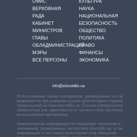
ОФИС
КУЛЬТУРА
ВЕРХОВНАЯ
НАУКА
РАДА
НАЦИОНАЛЬНАЯ
КАБИНЕТ
БЕЗОПАСНОСТЬ
МИНИСТРОВ
ОБЩЕСТВО
ГЛАВЫ
ПОЛИТИКА
ОБЛАДМИНИСТРАЦИЙ
ПРАВО
МЭРЫ
ФИНАНСЫ
ВСЕ ПЕРСОНЫ
ЭКОНОМИКА
info@slovoidilo.ua
Использование любых материалов, размещённых на сайте,
разрешается при указании ссылки (для интернет-изданий —
гиперссылки) на www.slovoidilo.ua. Ссылка (гиперссылка)
обязательна вне зависимости от полного либо частичного
использования материалов.
Аналитическая информация об обещаниях политиков и
чиновников, размещенных на портале slovoidilo.ua, а также
информация о состоянии выполнения этих обещаний,