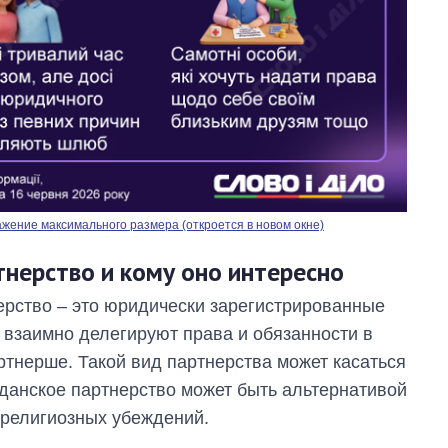
жение максимального размера (откроется в новом окне)
тнерство и кому оно интересно
ерство – это юридически зарегистрированные
взаимно делегируют права и обязанности в
ртнерше. Такой вид партнерства может касаться
данское партнерство может быть альтернативой
 религиозных убеждений.