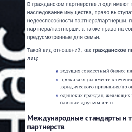
В гражданском партнерстве люди имеют п
наследование имущества, право выступа
недееспособности партнера/партнерши, п
партнера/партнерши, а также право на со
предусмотренные для семьи.
Такой вид отношений, как
гражданское п
лиц
:
ведущих совместный бизнес и
проживающих вместе в течение
юридического признания/по 
одиноких граждан, желающих п
близким друзьям и т. п.
Международные стандарты и т
партнерств