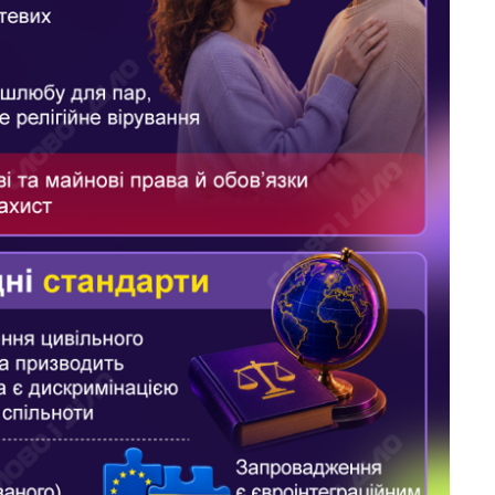
Восемь
массированных
ударов по Украине
за лето: Киев и