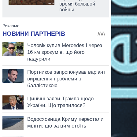
время большой
войны