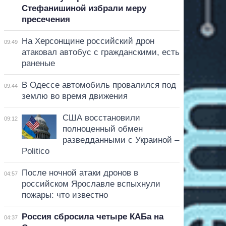
Стефанишиной избрали меру
пресечения
На Херсонщине российский дрон
09:49
атаковал автобус с гражданскими, есть
раненые
В Одессе автомобиль провалился под
09:44
землю во время движения
США восстановили
09:12
полноценный обмен
разведданными с Украиной –
Politico
После ночной атаки дронов в
04:57
российском Ярославле вспыхнули
пожары: что известно
Россия сбросила четыре КАБа на
04:37