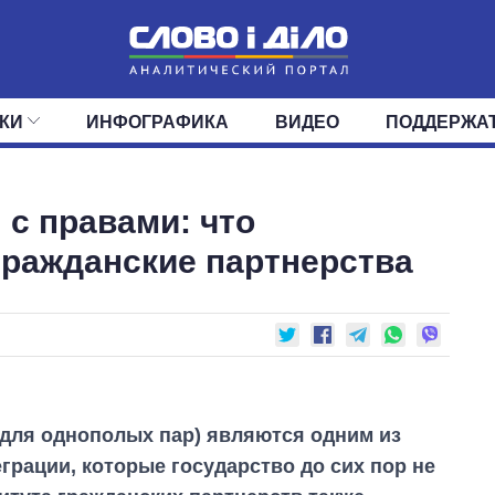
КИ
ИНФОГРАФИКА
ВИДЕО
ПОДДЕРЖА
ИС
ЛЕНТА
ВЕРХОВНАЯ РАДА
СОБЫТИЯ
СТАТЬИ
КАБИНЕТ МИНИСТРОВ
МНЕНИЯ
ОБЗОРЫ
ГЛАВЫ ОБЛАДМИНИ
ДАЙДЖЕСТЫ
 с правами: что
ПОЛИТИКА
ДЕПУТАТЫ
ЭКОНОМИКА
КОМИТЕТЫ
ФРАКЦИИ
ОБЩЕСТВО
ОКРУГА
МИР
гражданские партнерства
 для однополых пар) являются одним из
грации, которые государство до сих пор не