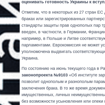
оценивать готовность Украины к всту
Отметим, что в некоторых из 27 стран ЕС
браках или зарегистрированных партнер
стандарты защиты прав однополых пар тр
введен, в частности, в Германии, Франци
например, в Польше и Литве соответств
парламентами. Еврокомиссия не может уск
уполномочена выдвигать соответствующие
Украина.
По состоянию на июнь текущего года в 
законопроекта №9103
«Об институте зар
позволит однополым и разнополым парам
заключения брака. В то же время докуме
имущественных, личных неимущественных
без возможности усыновления или опеки 