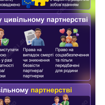
область стали
главной целью рф