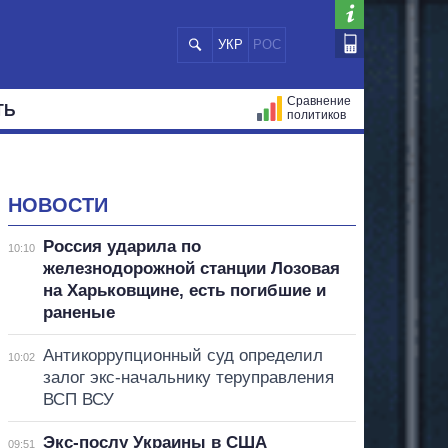
УКР
РОС
Сравнение
ТЬ
политиков
СТРАЦИЙ
МЭРЫ
ВСЕ ПЕРСОНЫ
НОВОСТИ
Россия ударила по
10:10
железнодорожной станции Лозовая
на Харьковщине, есть погибшие и
раненые
Антикоррупционный суд определил
10:02
залог экс-начальнику теруправления
ВСП ВСУ
Экс-послу Украины в США
09:51